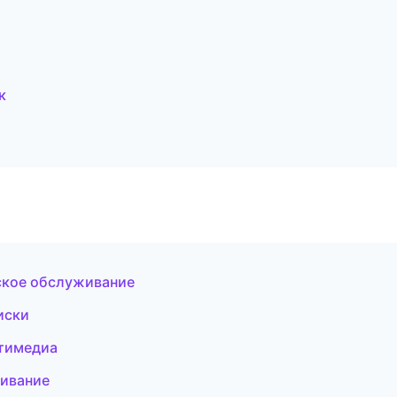
к
еское обслуживание
иски
ьтимедиа
живание