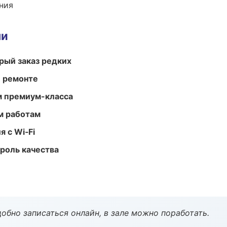
ния
ми
рый заказ редких
и ремонте
м премиум-класса
м работам
 с Wi‑Fi
роль качества
обно записаться онлайн, в зале можно поработать.