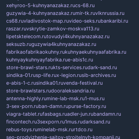
xehyroo-5-kuhnyanazakaz.ru
cs-68.ru
guzywia-4-kuhnyanazakaz.ru
mir-tk.ru
vlknrussia.ru
cs68.ru
vladivostok-map.ru
video-seks.ru
bankaribi.ru
raszar.ru
vskrytie-zamkov-moskva113.ru
lipetsktelecom.ru
tovudyi4kuhnyanazakaz.ru
seksuzb.ru
guzywia4kuhnyanazakaz.ru
fabrikaofabrikaokuhny.ru
kuhnyaekuhnyaafabrika.ru
kuhnyaykuhnyayfabrika.ru
e-abis1c.ru
store-brawl-stars.ru
kts-services.ru
dark-sand.ru
sindika-01.ru
sp-life.ru
x-legion.ru
sib-archives.ru
e-abis-1-c.ru
sindika01.ru
venda-festival.ru
store-brawlstars.ru
dooraleksandria.ru
antenna-highly.ru
mine-lab-msk.ru
1-mus.ru
3-sex-porn.ru
ban-damn.ru
purse-factory.ru
viagra-tablet.ru
fasbags.ru
adler-jun.ru
bandamn.ru
fincontech.ru
3sexporn.ru
1mus.ru
darksand.ru
rebus-toys.ru
minelab-msk.ru
rtdco.ru
seo-prodvizhenie-sajtov-stroitelnyh-kompanij.ru