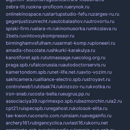
zebra-tlt.ru
okna-proficom.ru
erynok.ru
onlinekinospace.ru
startupstudio-fefu.ru
zarges-ru.ru
gegenjustizunrecht.ru
autobalashov.ru
utrovortu.ru
spiski-firm.ru
elara-m.ru
kinomusorka.ru
mkcslava.ru
2bets.ru
vintovoykompressor.ru
birminghamvsfulham.ru
sarmat-komp.ru
pioneeri.ru
amadis-chocolate.ru
shkurki-karakulya.ru
kanotiforet.spb.ru
tutmassage.ru
ecolog.org.ru
praga.spb.ru
falcorussia.ru
autodoctorservis.ru
kamertondom.spb.ru
net-life.net.ru
avto-vozim.ru
sakhcamera.ru
alliance-electro.spb.ru
stroyavt.ru
controlweb1.ru
tdsak74.ru
kinzozo-ru.ru
kvotka.ru
iron-snab.ru
costa-bella.ru
eugrus.pp.ru
associaciya39.ru
primexpo.spb.ru
bezmorchin.ru
ia2.ru
cpt21.ru
ispecspb.ru
regahost.ru
kolosok-elita.ru
tae-kwon.ru
consrio.com.ru
insiam.ru
avegainfo.ru
archery161.ru
bigencyclica.ru
vlast16.ru
korru.net
sarmiento.spb.su
extelopedia.ru
lammin-suo.spb.ru