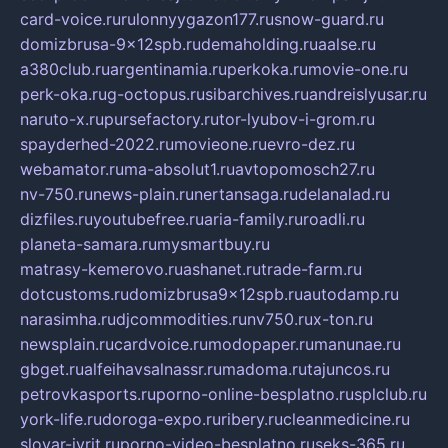
card-voice.ru
rulonnyygazon177.ru
snow-guard.ru
domizbrusa-9x12spb.ru
demaholding.ru
aalse.ru
a380club.ru
argentinamia.ru
perkoka.ru
movie-one.ru
perk-oka.ru
g-octopus.ru
sibarchives.ru
andreislyusar.ru
naruto-x.ru
pursefactory.ru
tor-lyubov-i-grom.ru
spayderhed-2022.ru
movieone.ru
evro-dez.ru
webamator.ru
ma-absolut1.ru
avtopomosch27.ru
nv-750.ru
news-plain.ru
nertansaga.ru
delanalad.ru
dizfiles.ru
youtubefree.ru
aria-family.ru
roadli.ru
planeta-samara.ru
mysmartbuy.ru
matrasy-kemerovo.ru
ashanet.ru
trade-farm.ru
dotcustoms.ru
domizbrusa9x12spb.ru
autodamp.ru
narasimha.ru
djcommodities.ru
nv750.ru
x-ton.ru
newsplain.ru
cardvoice.ru
modopaper.ru
manunae.ru
gbget.ru
alfeihavsalnassr.ru
madoma.ru
tajuncos.ru
petrovkasports.ru
porno-online-besplatno.ru
splclub.ru
york-life.ru
doroga-expo.ru
ribery.ru
cleanmedicine.ru
slovar-ivrit.ru
porno-video-besplatno.ru
seks-365.ru