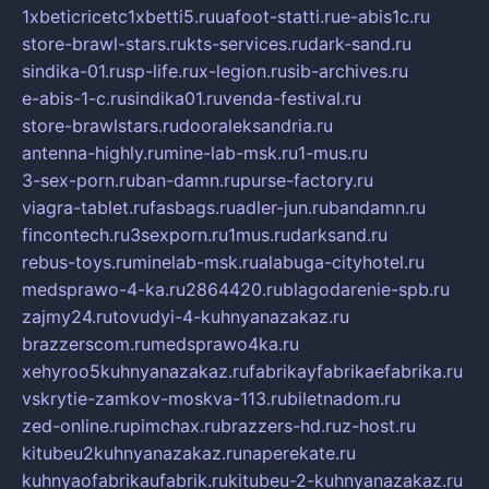
1xbeticricetc1xbetti5.ru
uafoot-statti.ru
e-abis1c.ru
store-brawl-stars.ru
kts-services.ru
dark-sand.ru
sindika-01.ru
sp-life.ru
x-legion.ru
sib-archives.ru
e-abis-1-c.ru
sindika01.ru
venda-festival.ru
store-brawlstars.ru
dooraleksandria.ru
antenna-highly.ru
mine-lab-msk.ru
1-mus.ru
3-sex-porn.ru
ban-damn.ru
purse-factory.ru
viagra-tablet.ru
fasbags.ru
adler-jun.ru
bandamn.ru
fincontech.ru
3sexporn.ru
1mus.ru
darksand.ru
rebus-toys.ru
minelab-msk.ru
alabuga-cityhotel.ru
medsprawo-4-ka.ru
2864420.ru
blagodarenie-spb.ru
zajmy24.ru
tovudyi-4-kuhnyanazakaz.ru
brazzerscom.ru
medsprawo4ka.ru
xehyroo5kuhnyanazakaz.ru
fabrikayfabrikaefabrika.ru
vskrytie-zamkov-moskva-113.ru
biletnadom.ru
zed-online.ru
pimchax.ru
brazzers-hd.ru
z-host.ru
kitubeu2kuhnyanazakaz.ru
naperekate.ru
kuhnyaofabrikaufabrik.ru
kitubeu-2-kuhnyanazakaz.ru