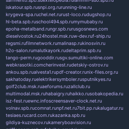
iskatour.spb.ru
snpi.org.ru
running-line.ru
krygeva-spa.ru
chel.net.ru
rust-loco.ru
dugshop.ru
hl-beta.spb.ru
school494.spb.ru
mymubaby.ru
epoha-metalband.ru
ngr.spb.ru
rusgosnews.com
dieselvostok.ru
24hostel.msk.ru
w-dev.ru
f-ship.ru
regsmi.ru
filmnetwork.ru
malinasp.ru
kinosvin.ru
h2o-salon.ru
malutkayork.ru
deltaprim.spb.ru
tango-perm.ru
gooddir.ru
sgv.su
multiki-online.com
webkrasotki.com
cherinvest.ru
detskiy-ostrov.ru
ankou.spb.ru
alvesta1.ru
pdf-creator.ru
nix-files.org.ru
sakhatoday.ru
elektrikersymboler.ru
sputnikyes.ru
golf2club.msk.ru
aeforums.ru
zallclub.ru
multimodal.msk.ru
habaigry.ru
haikko.ru
sobakopedia.ru
isz-fest.ru
ewnc.info
screensaver-clock.net.ru
volnav.spb.ru
comnat.ru
npf.net.ru
7bit.pp.ru
kalugatur.ru
tesiaes.ru
card.com.ru
kazanka.spb.ru
gildiya-kuznecov.ru
kameryboavision.ru