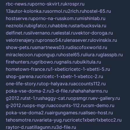
rbc-news.ru
porno-skvirt.ru
krospr.ru
13autor-kolonka.ru
sormol.ru
2rich.ru
hostel-65.ru
hostserve.ru
porno-na-russkom.ru
mishinlab.ru
neznobi.ru
bigfatcc.ru
habble.ru
starbucksvia.ru
delfinet.ru
silvernano.ru
elestal.ru
vektor-doroga.ru
velotrenajery.ru
pronso54.ru
lenasever.ru
lovinskix.ru
show-pets.ru
smartnews03.ru
discofoxworld.ru
miraclecoon.ru
pongup.ru
hostel65.ru
liura.ru
glasspb.ru
firehunters.ru
gribowo.ru
gnalis.ru
bulkitula.ru
hometown-france.ru
1-xbeticricetc-1-xbetti-5.ru
shop-garena.ru
cricetc-1-xbetr-1-xbetcc-2.ru
one-life-story.ru
top-halyava.ru
accounts112.ru
poka-vse-doma-2.ru
3-d-file.ru
hahahaharms.ru
g2012.ru
tst-1.ru
shaggy-cat.ru
opsmgr.ru
ev-gallery.ru
g-2012.ru
ops-mgr.ru
accounts-112.ru
csm-demo.ru
poka-vse-doma2.ru
airgungames.ru
allseo-host.ru
tehosmotre.ru
varieta-yug.ru
cricetc1xbetr1xbetcc2.ru
raytor-d.ru
atillagunn.ru
3d-file.ru