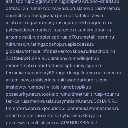
act1.spb.ru
polyglot.com.ru
gidlipetsk.ru
ooo-driada.ru
detsad125.ru
mir-zdoroviya.ru
bruslanovo.ru
siterem.ru
council.spb.ru
лодкипатриот.рф
kafekolizey.ru
iclub.net.ru
gazon-easy.ru
sugarepilekb.ru
grinox.ru
pylesostineco.ru
msts-ozarenie.ru
kameryjooan.ru
artemovskij.ru
dopler.spb.ru
aid70.ru
metall-perm.ru
ndm.msk.ru
ratingzooshop.ru
apiaccess.ru
globalautotrade.info
bezverhovskoe.ru
drsschool.ru
ZOOSMART.SPB.RU
dalakony.ru
medikijob.ru
remontt.spb.ru
photostudia.spb.ru
myragon.ru
terramia.ru
academy62.ru
gardengallereya.ru
rti.com.ru
artem-news.ru
biserinca.ru
krasnodarkurort.com
imshowtv.ru
mebel-v-tule.ru
mobtopik.ru
pcsecurity.net.ru
tool-sib.ru
multimetrunit.ru
sp-tour.ru
fan-cs.ru
santeh-russia.ru
symbian9.net.ru
DSHAIR.RU
tmmotors.spb.ru
xjocuricopii.com
musavtomat.msk.ru
obustrojdom.ru
sovetcik.ru
ybaranovskaya.ru
ppknews.ru
cult-alshei.ru
JAPANRUSSIA.RU