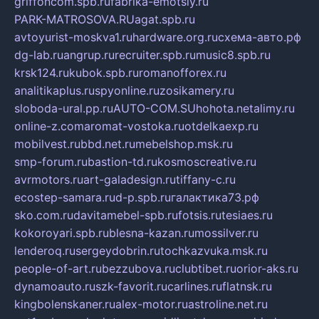
griffoncom.spb.ru
fabrika-emotsiy.ru
PARK-MATROSOVA.RU
agat.spb.ru
avtoyurist-moskva1.ru
hardware.org.ru
схема-авто.рф
dg-lab.ru
angrup.ru
recruiter.spb.ru
music8.spb.ru
krsk124.ru
kubok.spb.ru
romanofforex.ru
analitikaplus.ru
spyonline.ru
zosikamery.ru
sloboda-ural.pp.ru
AUTO-COM.SU
hohota.net
alimy.ru
online-z.com
aromat-vostoka.ru
otdelkaexp.ru
mobilvest.ru
bbd.net.ru
mebelshop.msk.ru
smp-forum.ru
bastion-td.ru
kosmoscreative.ru
avrmotors.ru
art-galadesign.ru
tiffany-c.ru
ecostep-samara.ru
d-p.spb.ru
галактика73.рф
sko.com.ru
davitamebel-spb.ru
fotsis.ru
tesiaes.ru
kokoroyari.spb.ru
blesna-kazan.ru
mossilver.ru
lenderoq.ru
sergeydobrin.ru
tochkazvuka.msk.ru
people-of-art.ru
bezzubova.ru
clubtibet.ru
orior-aks.ru
dynamoauto.ru
szk-favorit.ru
carlines.ru
flatnsk.ru
kingbolenskaner.ru
alex-motor.ru
astroline.net.ru