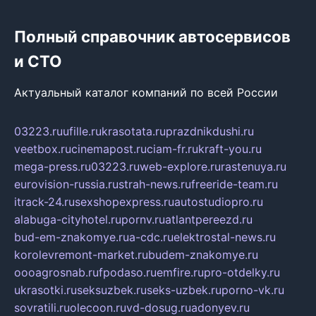
Полный справочник автосервисов
и СТО
Актуальный каталог компаний по всей России
03223.ru
ufille.ru
krasotata.ru
prazdnikdushi.ru
veetbox.ru
cinemapost.ru
ciam-fr.ru
kraft-you.ru
mega-press.ru
03223.ru
web-explore.ru
rastenuya.ru
eurovision-russia.ru
strah-news.ru
freeride-team.ru
itrack-24.ru
sexshopexpress.ru
autostudiopro.ru
alabuga-cityhotel.ru
pornv.ru
atlantpereezd.ru
bud-em-znakomye.ru
a-cdc.ru
elektrostal-news.ru
korolevremont-market.ru
budem-znakomye.ru
oooagrosnab.ru
fpodaso.ru
emfire.ru
pro-otdelky.ru
ukrasotki.ru
seksuzbek.ru
seks-uzbek.ru
porno-vk.ru
sovratili.ru
olecoon.ru
vd-dosug.ru
adonyev.ru