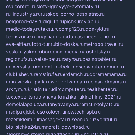
ovucontrol.ru
sloty-igrovyye-avtomaty.ru
ru-industriya.ru
russkoe-porno-besplatno.ru
belgorod-day.ru
digilith.ru
pichkurovlab.ru
medic-today.ru
taksu.ru
comp123.ru
don-ykt.ru
teensvoice.ru
imgsharing.ru
domashnee-porno.ru
eva-elfie.ru
foto-tur.ru
biz-doska.ru
metropoltravel.ru
veslo-i-yakor.ru
borodino-media.ru
rostotsky.ru
regionufa.ru
weiss-bet.ru
zaryna.ru
casinotablet.ru
universalia.ru
remont-mebeli-moscow.ru
termomur.ru
clubfisher.ru
remstirufa.ru
erdamchi.ru
doramamama.ru
muraviovka-park.ru
worldofwoman.ru
clean-dreams.ru
arkrym.ru
kristinita.ru
dircomputer.ru
healthenter.ru
textexperts.ru
pivnaya-kruzhka.ru
kinofilmy-2021.ru
demolalapaluza.ru
tanyavanya.ru
remstir-tolyatti.ru
msdip.ru
jdol.ru
sokolovr.ru
newtech-spb.ru
rezemkleim.ru
massage-tai.ru
seonub.ru
zvonitut.ru
biolisichka24.ru
mncraft-download.ru
algoritm-sistema.ru
godflesh.ru
ru-industria.ru