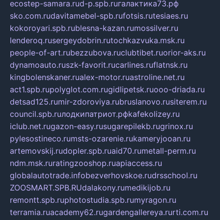
ecostep-samara.ru
d-p.spb.ru
галактика73.рф
sko.com.ru
davitamebel-spb.ru
fotsis.ru
tesiaes.ru
kokoroyari.spb.ru
blesna-kazan.ru
mossilver.ru
lenderoq.ru
sergeydobrin.ru
tochkazvuka.msk.ru
people-of-art.ru
bezzubova.ru
clubtibet.ru
orior-aks.ru
dynamoauto.ru
szk-favorit.ru
carlines.ru
flatnsk.ru
kingbolenskaner.ru
alex-motor.ru
astroline.net.ru
act1.spb.ru
polyglot.com.ru
gidlipetsk.ru
ooo-driada.ru
detsad125.ru
mir-zdoroviya.ru
bruslanovo.ru
siterem.ru
council.spb.ru
лодкипатриот.рф
kafekolizey.ru
iclub.net.ru
gazon-easy.ru
sugarepilekb.ru
grinox.ru
pylesostineco.ru
msts-ozarenie.ru
kameryjooan.ru
artemovskij.ru
dopler.spb.ru
aid70.ru
metall-perm.ru
ndm.msk.ru
ratingzooshop.ru
apiaccess.ru
globalautotrade.info
bezverhovskoe.ru
drsschool.ru
ZOOSMART.SPB.RU
dalakony.ru
medikijob.ru
remontt.spb.ru
photostudia.spb.ru
myragon.ru
terramia.ru
academy62.ru
gardengallereya.ru
rti.com.ru