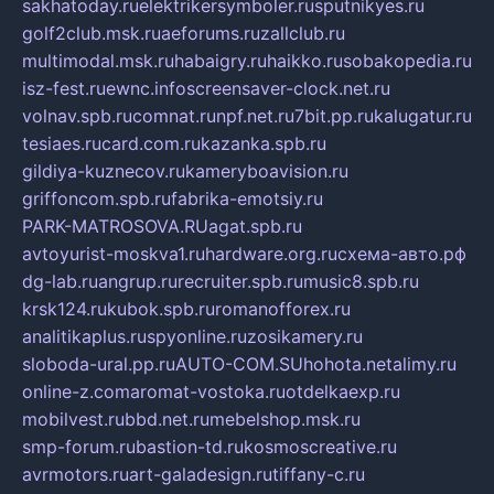
sakhatoday.ru
elektrikersymboler.ru
sputnikyes.ru
golf2club.msk.ru
aeforums.ru
zallclub.ru
multimodal.msk.ru
habaigry.ru
haikko.ru
sobakopedia.ru
isz-fest.ru
ewnc.info
screensaver-clock.net.ru
volnav.spb.ru
comnat.ru
npf.net.ru
7bit.pp.ru
kalugatur.ru
tesiaes.ru
card.com.ru
kazanka.spb.ru
gildiya-kuznecov.ru
kameryboavision.ru
griffoncom.spb.ru
fabrika-emotsiy.ru
PARK-MATROSOVA.RU
agat.spb.ru
avtoyurist-moskva1.ru
hardware.org.ru
схема-авто.рф
dg-lab.ru
angrup.ru
recruiter.spb.ru
music8.spb.ru
krsk124.ru
kubok.spb.ru
romanofforex.ru
analitikaplus.ru
spyonline.ru
zosikamery.ru
sloboda-ural.pp.ru
AUTO-COM.SU
hohota.net
alimy.ru
online-z.com
aromat-vostoka.ru
otdelkaexp.ru
mobilvest.ru
bbd.net.ru
mebelshop.msk.ru
smp-forum.ru
bastion-td.ru
kosmoscreative.ru
avrmotors.ru
art-galadesign.ru
tiffany-c.ru