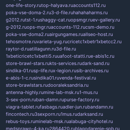
one-life-story.ru
top-halyava.ru
accounts112.ru
poka-vse-doma-2.ru
3-d-file.ru
hahahaharms.ru
g2012.ru
tst-1.ru
shaggy-cat.ru
opsmgr.ru
ev-gallery.ru
g-2012.ru
ops-mgr.ru
accounts-112.ru
csm-demo.ru
poka-vse-doma2.ru
airgungames.ru
allseo-host.ru
tehosmotre.ru
varieta-yug.ru
cricetc1xbetr1xbetcc2.ru
raytor-d.ru
atillagunn.ru
3d-file.ru
1xbeticricetc1xbetti5.ru
uafoot-statti.ru
e-abis1c.ru
store-brawl-stars.ru
kts-services.ru
dark-sand.ru
sindika-01.ru
sp-life.ru
x-legion.ru
sib-archives.ru
e-abis-1-c.ru
sindika01.ru
venda-festival.ru
store-brawlstars.ru
dooraleksandria.ru
antenna-highly.ru
mine-lab-msk.ru
1-mus.ru
3-sex-porn.ru
ban-damn.ru
purse-factory.ru
viagra-tablet.ru
fasbags.ru
adler-jun.ru
bandamn.ru
fincontech.ru
3sexporn.ru
1mus.ru
darksand.ru
rebus-toys.ru
minelab-msk.ru
alabuga-cityhotel.ru
medsprawo-4-ka.ru
2864420.ru
blagodarenie-spb.ru