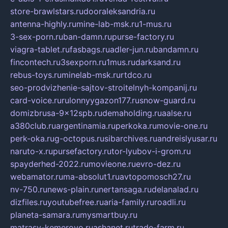
store-brawlstars.ru
dooraleksandria.ru
antenna-highly.ru
mine-lab-msk.ru
1-mus.ru
3-sex-porn.ru
ban-damn.ru
purse-factory.ru
viagra-tablet.ru
fasbags.ru
adler-jun.ru
bandamn.ru
fincontech.ru
3sexporn.ru
1mus.ru
darksand.ru
rebus-toys.ru
minelab-msk.ru
rtdco.ru
seo-prodvizhenie-sajtov-stroitelnyh-kompanij.ru
card-voice.ru
rulonnyygazon177.ru
snow-guard.ru
domizbrusa-9x12spb.ru
demaholding.ru
aalse.ru
a380club.ru
argentinamia.ru
perkoka.ru
movie-one.ru
perk-oka.ru
g-octopus.ru
sibarchives.ru
andreislyusar.ru
naruto-x.ru
pursefactory.ru
tor-lyubov-i-grom.ru
spayderhed-2022.ru
movieone.ru
evro-dez.ru
webamator.ru
ma-absolut1.ru
avtopomosch27.ru
nv-750.ru
news-plain.ru
nertansaga.ru
delanalad.ru
dizfiles.ru
youtubefree.ru
aria-family.ru
roadli.ru
planeta-samara.ru
mysmartbuy.ru
matrasy-kemerovo.ru
ashanet.ru
trade-farm.ru