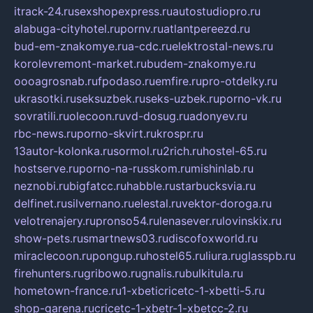
itrack-24.ru
sexshopexpress.ru
autostudiopro.ru
alabuga-cityhotel.ru
pornv.ru
atlantpereezd.ru
bud-em-znakomye.ru
a-cdc.ru
elektrostal-news.ru
korolevremont-market.ru
budem-znakomye.ru
oooagrosnab.ru
fpodaso.ru
emfire.ru
pro-otdelky.ru
ukrasotki.ru
seksuzbek.ru
seks-uzbek.ru
porno-vk.ru
sovratili.ru
olecoon.ru
vd-dosug.ru
adonyev.ru
rbc-news.ru
porno-skvirt.ru
krospr.ru
13autor-kolonka.ru
sormol.ru
2rich.ru
hostel-65.ru
hostserve.ru
porno-na-russkom.ru
mishinlab.ru
neznobi.ru
bigfatcc.ru
habble.ru
starbucksvia.ru
delfinet.ru
silvernano.ru
elestal.ru
vektor-doroga.ru
velotrenajery.ru
pronso54.ru
lenasever.ru
lovinskix.ru
show-pets.ru
smartnews03.ru
discofoxworld.ru
miraclecoon.ru
pongup.ru
hostel65.ru
liura.ru
glasspb.ru
firehunters.ru
gribowo.ru
gnalis.ru
bulkitula.ru
hometown-france.ru
1-xbeticricetc-1-xbetti-5.ru
shop-garena.ru
cricetc-1-xbetr-1-xbetcc-2.ru