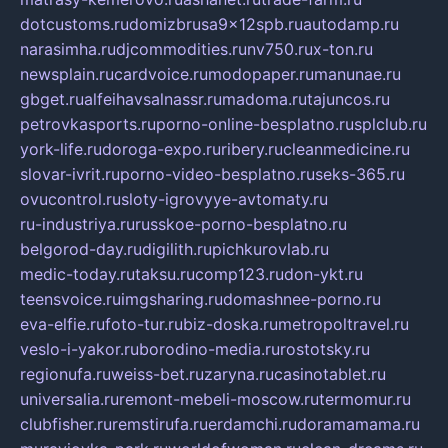
dotcustoms.ru
domizbrusa9x12spb.ru
autodamp.ru
narasimha.ru
djcommodities.ru
nv750.ru
x-ton.ru
newsplain.ru
cardvoice.ru
modopaper.ru
manunae.ru
gbget.ru
alfeihavsalnassr.ru
madoma.ru
tajuncos.ru
petrovkasports.ru
porno-online-besplatno.ru
splclub.ru
york-life.ru
doroga-expo.ru
ribery.ru
cleanmedicine.ru
slovar-ivrit.ru
porno-video-besplatno.ru
seks-365.ru
ovucontrol.ru
sloty-igrovyye-avtomaty.ru
ru-industriya.ru
russkoe-porno-besplatno.ru
belgorod-day.ru
digilith.ru
pichkurovlab.ru
medic-today.ru
taksu.ru
comp123.ru
don-ykt.ru
teensvoice.ru
imgsharing.ru
domashnee-porno.ru
eva-elfie.ru
foto-tur.ru
biz-doska.ru
metropoltravel.ru
veslo-i-yakor.ru
borodino-media.ru
rostotsky.ru
regionufa.ru
weiss-bet.ru
zaryna.ru
casinotablet.ru
universalia.ru
remont-mebeli-moscow.ru
termomur.ru
clubfisher.ru
remstirufa.ru
erdamchi.ru
doramamama.ru