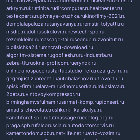
muraviovka-park.ru
worldofwoman.ru
clean-dreams.ru
arkrym.ru
kristinita.ru
dircomputer.ru
healthenter.ru
textexperts.ru
pivnaya-kruzhka.ru
kinofilmy-2021.ru
demolalapaluza.ru
tanyavanya.ru
remstir-tolyatti.ru
msdip.ru
jdol.ru
sokolovr.ru
newtech-spb.ru
rezemkleim.ru
massage-tai.ru
seonub.ru
zvonitut.ru
biolisichka24.ru
mncraft-download.ru
algoritm-sistema.ru
godflesh.ru
ru-industria.ru
zebra-tlt.ru
okna-proficom.ru
erynok.ru
onlinekinospace.ru
startupstudio-fefu.ru
zarges-ru.ru
gegenjustizunrecht.ru
autobalashov.ru
utrovortu.ru
spiski-firm.ru
elara-m.ru
kinomusorka.ru
mkcslava.ru
2bets.ru
vintovoykompressor.ru
birminghamvsfulham.ru
sarmat-komp.ru
pioneeri.ru
amadis-chocolate.ru
shkurki-karakulya.ru
kanotiforet.spb.ru
tutmassage.ru
ecolog.org.ru
praga.spb.ru
falcorussia.ru
autodoctorservis.ru
kamertondom.spb.ru
net-life.net.ru
avto-vozim.ru