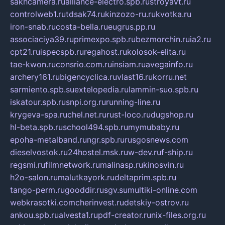
sakhcamera.ru
alliance-electro.spb.ru
stroyavt.ru
controlweb1.ru
tdsak74.ru
kinzozo-ru.ru
kvotka.ru
iron-snab.ru
costa-bella.ru
eugrus.pp.ru
associaciya39.ru
primexpo.spb.ru
bezmorchin.ru
ia2.ru
cpt21.ru
ispecspb.ru
regahost.ru
kolosok-elita.ru
tae-kwon.ru
consrio.com.ru
insiam.ru
avegainfo.ru
archery161.ru
bigencyclica.ru
vlast16.ru
korru.net
sarmiento.spb.su
extelopedia.ru
lammin-suo.spb.ru
iskatour.spb.ru
snpi.org.ru
running-line.ru
krygeva-spa.ru
chel.net.ru
rust-loco.ru
dugshop.ru
hl-beta.spb.ru
school494.spb.ru
mymubaby.ru
epoha-metalband.ru
ngr.spb.ru
rusgosnews.com
dieselvostok.ru
24hostel.msk.ru
w-dev.ru
f-ship.ru
regsmi.ru
filmnetwork.ru
malinasp.ru
kinosvin.ru
h2o-salon.ru
malutkayork.ru
deltaprim.spb.ru
tango-perm.ru
gooddir.ru
sgv.su
multiki-online.com
webkrasotki.com
cherinvest.ru
detskiy-ostrov.ru
ankou.spb.ru
alvesta1.ru
pdf-creator.ru
nix-files.org.ru