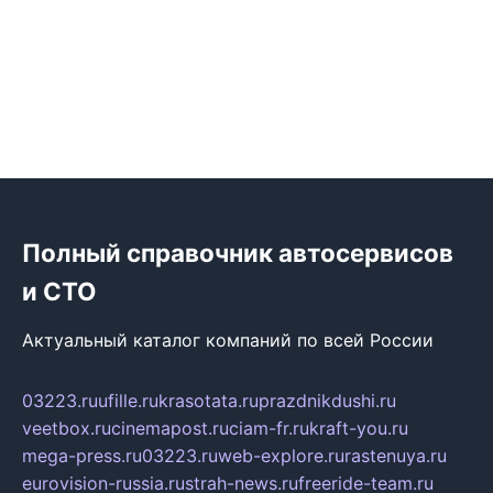
Полный справочник автосервисов
и СТО
Актуальный каталог компаний по всей России
03223.ru
ufille.ru
krasotata.ru
prazdnikdushi.ru
veetbox.ru
cinemapost.ru
ciam-fr.ru
kraft-you.ru
mega-press.ru
03223.ru
web-explore.ru
rastenuya.ru
eurovision-russia.ru
strah-news.ru
freeride-team.ru