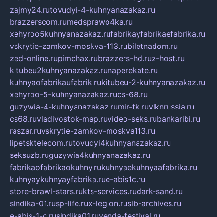
zajmy24.ru
tovudyi-4-kuhnyanazakaz.ru
brazzerscom.ru
medsprawo4ka.ru
xehyroo5kuhnyanazakaz.ru
fabrikayfabrikaefabrika.ru
vskrytie-zamkov-moskva-113.ru
biletnadom.ru
zed-online.ru
pimchax.ru
brazzers-hd.ru
z-host.ru
kitubeu2kuhnyanazakaz.ru
naperekate.ru
kuhnyaofabrikaufabrik.ru
kitubeu-2-kuhnyanazakaz.ru
xehyroo-5-kuhnyanazakaz.ru
cs-68.ru
guzywia-4-kuhnyanazakaz.ru
mir-tk.ru
vlknrussia.ru
cs68.ru
vladivostok-map.ru
video-seks.ru
bankaribi.ru
raszar.ru
vskrytie-zamkov-moskva113.ru
lipetsktelecom.ru
tovudyi4kuhnyanazakaz.ru
seksuzb.ru
guzywia4kuhnyanazakaz.ru
fabrikaofabrikaokuhny.ru
kuhnyaekuhnyaafabrika.ru
kuhnyaykuhnyayfabrika.ru
e-abis1c.ru
store-brawl-stars.ru
kts-services.ru
dark-sand.ru
sindika-01.ru
sp-life.ru
x-legion.ru
sib-archives.ru
e-abis-1-c.ru
sindika01.ru
venda-festival.ru