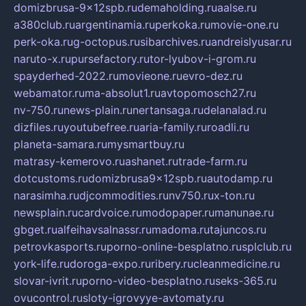
domizbrusa-9x12spb.ru
demaholding.ru
aalse.ru
a380club.ru
argentinamia.ru
perkoka.ru
movie-one.ru
perk-oka.ru
g-octopus.ru
sibarchives.ru
andreislyusar.ru
naruto-x.ru
pursefactory.ru
tor-lyubov-i-grom.ru
spayderhed-2022.ru
movieone.ru
evro-dez.ru
webamator.ru
ma-absolut1.ru
avtopomosch27.ru
nv-750.ru
news-plain.ru
nertansaga.ru
delanalad.ru
dizfiles.ru
youtubefree.ru
aria-family.ru
roadli.ru
planeta-samara.ru
mysmartbuy.ru
matrasy-kemerovo.ru
ashanet.ru
trade-farm.ru
dotcustoms.ru
domizbrusa9x12spb.ru
autodamp.ru
narasimha.ru
djcommodities.ru
nv750.ru
x-ton.ru
newsplain.ru
cardvoice.ru
modopaper.ru
manunae.ru
gbget.ru
alfeihavsalnassr.ru
madoma.ru
tajuncos.ru
petrovkasports.ru
porno-online-besplatno.ru
splclub.ru
york-life.ru
doroga-expo.ru
ribery.ru
cleanmedicine.ru
slovar-ivrit.ru
porno-video-besplatno.ru
seks-365.ru
ovucontrol.ru
sloty-igrovyye-avtomaty.ru