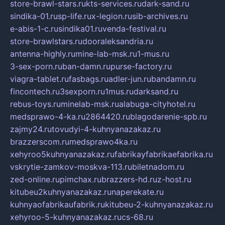
store-brawl-stars.ru
kts-services.ru
dark-sand.ru
sindika-01.ru
sp-life.ru
x-legion.ru
sib-archives.ru
e-abis-1-c.ru
sindika01.ru
venda-festival.ru
store-brawlstars.ru
dooraleksandria.ru
antenna-highly.ru
mine-lab-msk.ru
1-mus.ru
3-sex-porn.ru
ban-damn.ru
purse-factory.ru
viagra-tablet.ru
fasbags.ru
adler-jun.ru
bandamn.ru
fincontech.ru
3sexporn.ru
1mus.ru
darksand.ru
rebus-toys.ru
minelab-msk.ru
alabuga-cityhotel.ru
medsprawo-4-ka.ru
2864420.ru
blagodarenie-spb.ru
zajmy24.ru
tovudyi-4-kuhnyanazakaz.ru
brazzerscom.ru
medsprawo4ka.ru
xehyroo5kuhnyanazakaz.ru
fabrikayfabrikaefabrika.ru
vskrytie-zamkov-moskva-113.ru
biletnadom.ru
zed-online.ru
pimchax.ru
brazzers-hd.ru
z-host.ru
kitubeu2kuhnyanazakaz.ru
naperekate.ru
kuhnyaofabrikaufabrik.ru
kitubeu-2-kuhnyanazakaz.ru
xehyroo-5-kuhnyanazakaz.ru
cs-68.ru