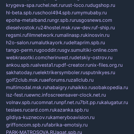
krygeva-spa.ru
chel.net.ru
rust-loco.ru
dugshop.ru
hl-beta.spb.ru
school494.spb.ru
mymubaby.ru
epoha-metalband.ru
ngr.spb.ru
rusgosnews.com
dieselvostok.ru
24hostel.msk.ru
w-dev.ru
f-ship.ru
regsmi.ru
filmnetwork.ru
malinasp.ru
kinosvin.ru
h2o-salon.ru
malutkayork.ru
deltaprim.spb.ru
tango-perm.ru
gooddir.ru
sgv.su
multiki-online.com
webkrasotki.com
cherinvest.ru
detskiy-ostrov.ru
ankou.spb.ru
alvesta1.ru
pdf-creator.ru
nix-files.org.ru
sakhatoday.ru
elektrikersymboler.ru
sputnikyes.ru
golf2club.msk.ru
aeforums.ru
zallclub.ru
multimodal.msk.ru
habaigry.ru
haikko.ru
sobakopedia.ru
isz-fest.ru
ewnc.info
screensaver-clock.net.ru
volnav.spb.ru
comnat.ru
npf.net.ru
7bit.pp.ru
kalugatur.ru
tesiaes.ru
card.com.ru
kazanka.spb.ru
gildiya-kuznecov.ru
kameryboavision.ru
griffoncom.spb.ru
fabrika-emotsiy.ru
PARK-MATROSOVA.RU
agat.spb.ru