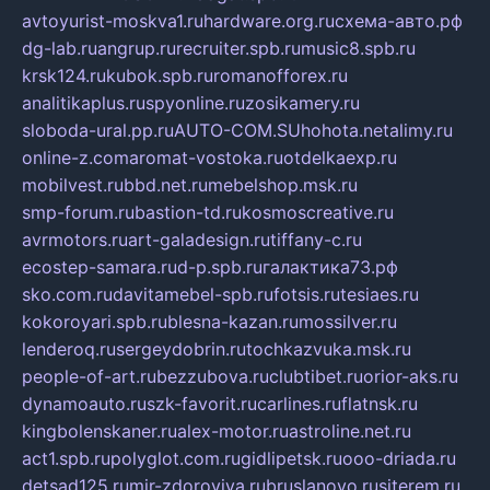
avtoyurist-moskva1.ru
hardware.org.ru
схема-авто.рф
dg-lab.ru
angrup.ru
recruiter.spb.ru
music8.spb.ru
krsk124.ru
kubok.spb.ru
romanofforex.ru
analitikaplus.ru
spyonline.ru
zosikamery.ru
sloboda-ural.pp.ru
AUTO-COM.SU
hohota.net
alimy.ru
online-z.com
aromat-vostoka.ru
otdelkaexp.ru
mobilvest.ru
bbd.net.ru
mebelshop.msk.ru
smp-forum.ru
bastion-td.ru
kosmoscreative.ru
avrmotors.ru
art-galadesign.ru
tiffany-c.ru
ecostep-samara.ru
d-p.spb.ru
галактика73.рф
sko.com.ru
davitamebel-spb.ru
fotsis.ru
tesiaes.ru
kokoroyari.spb.ru
blesna-kazan.ru
mossilver.ru
lenderoq.ru
sergeydobrin.ru
tochkazvuka.msk.ru
people-of-art.ru
bezzubova.ru
clubtibet.ru
orior-aks.ru
dynamoauto.ru
szk-favorit.ru
carlines.ru
flatnsk.ru
kingbolenskaner.ru
alex-motor.ru
astroline.net.ru
act1.spb.ru
polyglot.com.ru
gidlipetsk.ru
ooo-driada.ru
detsad125.ru
mir-zdoroviya.ru
bruslanovo.ru
siterem.ru