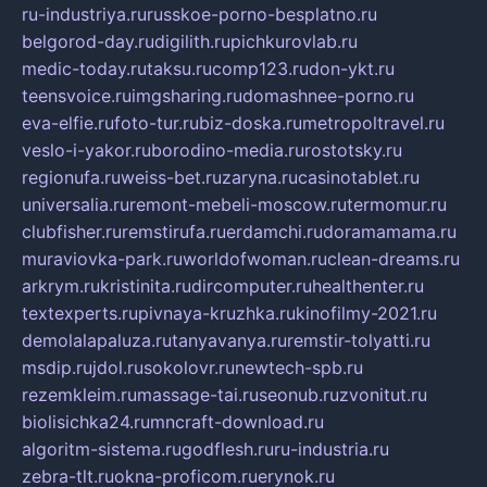
ru-industriya.ru
russkoe-porno-besplatno.ru
belgorod-day.ru
digilith.ru
pichkurovlab.ru
medic-today.ru
taksu.ru
comp123.ru
don-ykt.ru
teensvoice.ru
imgsharing.ru
domashnee-porno.ru
eva-elfie.ru
foto-tur.ru
biz-doska.ru
metropoltravel.ru
veslo-i-yakor.ru
borodino-media.ru
rostotsky.ru
regionufa.ru
weiss-bet.ru
zaryna.ru
casinotablet.ru
universalia.ru
remont-mebeli-moscow.ru
termomur.ru
clubfisher.ru
remstirufa.ru
erdamchi.ru
doramamama.ru
muraviovka-park.ru
worldofwoman.ru
clean-dreams.ru
arkrym.ru
kristinita.ru
dircomputer.ru
healthenter.ru
textexperts.ru
pivnaya-kruzhka.ru
kinofilmy-2021.ru
demolalapaluza.ru
tanyavanya.ru
remstir-tolyatti.ru
msdip.ru
jdol.ru
sokolovr.ru
newtech-spb.ru
rezemkleim.ru
massage-tai.ru
seonub.ru
zvonitut.ru
biolisichka24.ru
mncraft-download.ru
algoritm-sistema.ru
godflesh.ru
ru-industria.ru
zebra-tlt.ru
okna-proficom.ru
erynok.ru