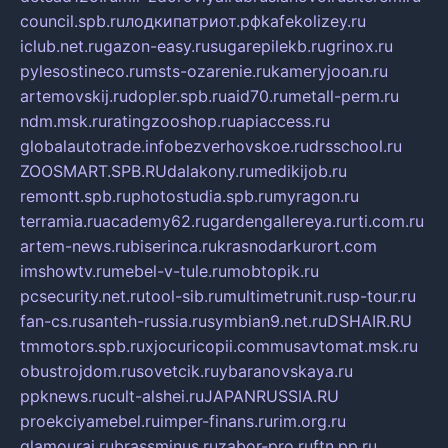
council.spb.ru
лодкипатриот.рф
kafekolizey.ru
iclub.net.ru
gazon-easy.ru
sugarepilekb.ru
grinox.ru
pylesostineco.ru
msts-ozarenie.ru
kameryjooan.ru
artemovskij.ru
dopler.spb.ru
aid70.ru
metall-perm.ru
ndm.msk.ru
ratingzooshop.ru
apiaccess.ru
globalautotrade.info
bezverhovskoe.ru
drsschool.ru
ZOOSMART.SPB.RU
dalakony.ru
medikijob.ru
remontt.spb.ru
photostudia.spb.ru
myragon.ru
terramia.ru
academy62.ru
gardengallereya.ru
rti.com.ru
artem-news.ru
biserinca.ru
krasnodarkurort.com
imshowtv.ru
mebel-v-tule.ru
mobtopik.ru
pcsecurity.net.ru
tool-sib.ru
multimetrunit.ru
sp-tour.ru
fan-cs.ru
santeh-russia.ru
symbian9.net.ru
DSHAIR.RU
tmmotors.spb.ru
xjocuricopii.com
musavtomat.msk.ru
obustrojdom.ru
sovetcik.ru
ybaranovskaya.ru
ppknews.ru
cult-alshei.ru
JAPANRUSSIA.RU
proekciyamebel.ru
imper-finans.ru
rim.org.ru
glamourai.ru
brassminus.ru
zabor-pro.ru
ftn.pp.ru