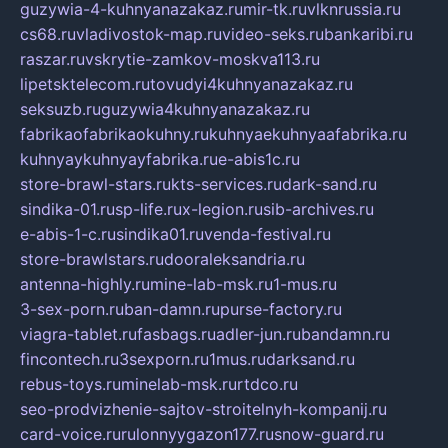
guzywia-4-kuhnyanazakaz.ru
mir-tk.ru
vlknrussia.ru
cs68.ru
vladivostok-map.ru
video-seks.ru
bankaribi.ru
raszar.ru
vskrytie-zamkov-moskva113.ru
lipetsktelecom.ru
tovudyi4kuhnyanazakaz.ru
seksuzb.ru
guzywia4kuhnyanazakaz.ru
fabrikaofabrikaokuhny.ru
kuhnyaekuhnyaafabrika.ru
kuhnyaykuhnyayfabrika.ru
e-abis1c.ru
store-brawl-stars.ru
kts-services.ru
dark-sand.ru
sindika-01.ru
sp-life.ru
x-legion.ru
sib-archives.ru
e-abis-1-c.ru
sindika01.ru
venda-festival.ru
store-brawlstars.ru
dooraleksandria.ru
antenna-highly.ru
mine-lab-msk.ru
1-mus.ru
3-sex-porn.ru
ban-damn.ru
purse-factory.ru
viagra-tablet.ru
fasbags.ru
adler-jun.ru
bandamn.ru
fincontech.ru
3sexporn.ru
1mus.ru
darksand.ru
rebus-toys.ru
minelab-msk.ru
rtdco.ru
seo-prodvizhenie-sajtov-stroitelnyh-kompanij.ru
card-voice.ru
rulonnyygazon177.ru
snow-guard.ru