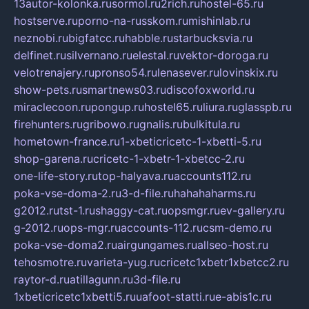
13autor-kolonka.ru
sormol.ru
2rich.ru
hostel-65.ru
hostserve.ru
porno-na-russkom.ru
mishinlab.ru
neznobi.ru
bigfatcc.ru
habble.ru
starbucksvia.ru
delfinet.ru
silvernano.ru
elestal.ru
vektor-doroga.ru
velotrenajery.ru
pronso54.ru
lenasever.ru
lovinskix.ru
show-pets.ru
smartnews03.ru
discofoxworld.ru
miraclecoon.ru
pongup.ru
hostel65.ru
liura.ru
glasspb.ru
firehunters.ru
gribowo.ru
gnalis.ru
bulkitula.ru
hometown-france.ru
1-xbeticricetc-1-xbetti-5.ru
shop-garena.ru
cricetc-1-xbetr-1-xbetcc-2.ru
one-life-story.ru
top-halyava.ru
accounts112.ru
poka-vse-doma-2.ru
3-d-file.ru
hahahaharms.ru
g2012.ru
tst-1.ru
shaggy-cat.ru
opsmgr.ru
ev-gallery.ru
g-2012.ru
ops-mgr.ru
accounts-112.ru
csm-demo.ru
poka-vse-doma2.ru
airgungames.ru
allseo-host.ru
tehosmotre.ru
varieta-yug.ru
cricetc1xbetr1xbetcc2.ru
raytor-d.ru
atillagunn.ru
3d-file.ru
1xbeticricetc1xbetti5.ru
uafoot-statti.ru
e-abis1c.ru