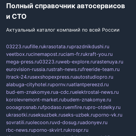
Полный справочник автосервисов
и СТО
Актуальный каталог компаний по всей России
03223.ru
ufille.ru
krasotata.ru
prazdnikdushi.ru
veetbox.ru
cinemapost.ru
ciam-fr.ru
kraft-you.ru
mega-press.ru
03223.ru
web-explore.ru
rastenuya.ru
eurovision-russia.ru
strah-news.ru
freeride-team.ru
itrack-24.ru
sexshopexpress.ru
autostudiopro.ru
alabuga-cityhotel.ru
pornv.ru
atlantpereezd.ru
bud-em-znakomye.ru
a-cdc.ru
elektrostal-news.ru
korolevremont-market.ru
budem-znakomye.ru
oooagrosnab.ru
fpodaso.ru
emfire.ru
pro-otdelky.ru
ukrasotki.ru
seksuzbek.ru
seks-uzbek.ru
porno-vk.ru
sovratili.ru
olecoon.ru
vd-dosug.ru
adonyev.ru
rbc-news.ru
porno-skvirt.ru
krospr.ru