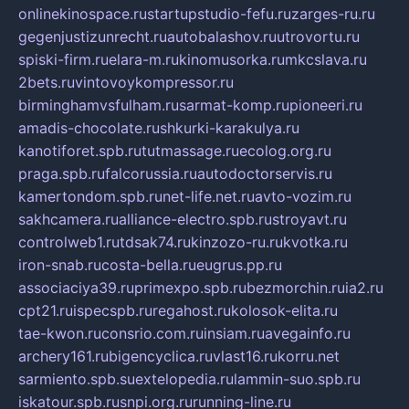
onlinekinospace.ru
startupstudio-fefu.ru
zarges-ru.ru
gegenjustizunrecht.ru
autobalashov.ru
utrovortu.ru
spiski-firm.ru
elara-m.ru
kinomusorka.ru
mkcslava.ru
2bets.ru
vintovoykompressor.ru
birminghamvsfulham.ru
sarmat-komp.ru
pioneeri.ru
amadis-chocolate.ru
shkurki-karakulya.ru
kanotiforet.spb.ru
tutmassage.ru
ecolog.org.ru
praga.spb.ru
falcorussia.ru
autodoctorservis.ru
kamertondom.spb.ru
net-life.net.ru
avto-vozim.ru
sakhcamera.ru
alliance-electro.spb.ru
stroyavt.ru
controlweb1.ru
tdsak74.ru
kinzozo-ru.ru
kvotka.ru
iron-snab.ru
costa-bella.ru
eugrus.pp.ru
associaciya39.ru
primexpo.spb.ru
bezmorchin.ru
ia2.ru
cpt21.ru
ispecspb.ru
regahost.ru
kolosok-elita.ru
tae-kwon.ru
consrio.com.ru
insiam.ru
avegainfo.ru
archery161.ru
bigencyclica.ru
vlast16.ru
korru.net
sarmiento.spb.su
extelopedia.ru
lammin-suo.spb.ru
iskatour.spb.ru
snpi.org.ru
running-line.ru