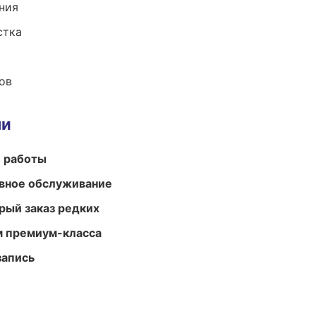
ния
стка
ов
ми
е работы
вное обслуживание
рый заказ редких
м премиум-класса
запись