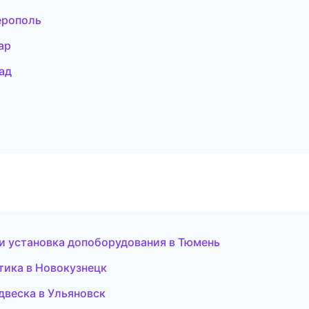
ерополь
ар
ад
 и установка допоборудования в Тюмень
птика в Новокузнецк
двеска в Ульяновск