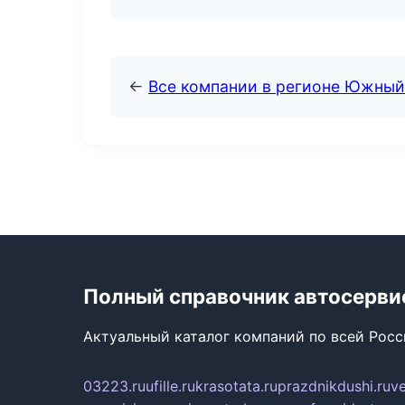
←
Все компании в регионе Южный
Полный справочник автосерви
Актуальный каталог компаний по всей Рос
03223.ru
ufille.ru
krasotata.ru
prazdnikdushi.ru
v