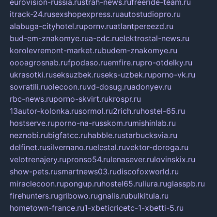
eurovision-russia.ru
strah-news.ru
freeride-team.ru
itrack-24.ru
sexshopexpress.ru
autostudiopro.ru
alabuga-cityhotel.ru
pornv.ru
atlantpereezd.ru
bud-em-znakomye.ru
a-cdc.ru
elektrostal-news.ru
korolevremont-market.ru
budem-znakomye.ru
oooagrosnab.ru
fpodaso.ru
emfire.ru
pro-otdelky.ru
ukrasotki.ru
seksuzbek.ru
seks-uzbek.ru
porno-vk.ru
sovratili.ru
olecoon.ru
vd-dosug.ru
adonyev.ru
rbc-news.ru
porno-skvirt.ru
krospr.ru
13autor-kolonka.ru
sormol.ru
2rich.ru
hostel-65.ru
hostserve.ru
porno-na-russkom.ru
mishinlab.ru
neznobi.ru
bigfatcc.ru
habble.ru
starbucksvia.ru
delfinet.ru
silvernano.ru
elestal.ru
vektor-doroga.ru
velotrenajery.ru
pronso54.ru
lenasever.ru
lovinskix.ru
show-pets.ru
smartnews03.ru
discofoxworld.ru
miraclecoon.ru
pongup.ru
hostel65.ru
liura.ru
glasspb.ru
firehunters.ru
gribowo.ru
gnalis.ru
bulkitula.ru
hometown-france.ru
1-xbeticricetc-1-xbetti-5.ru