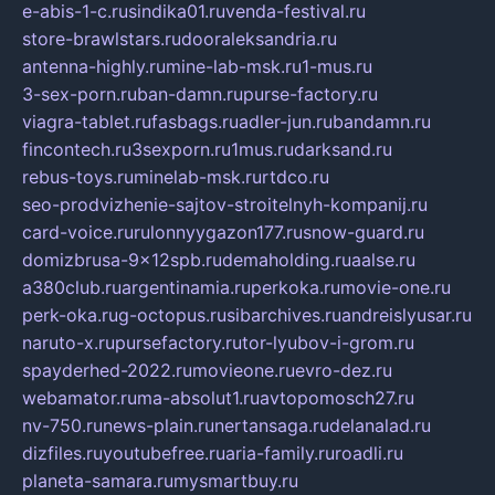
e-abis-1-c.ru
sindika01.ru
venda-festival.ru
store-brawlstars.ru
dooraleksandria.ru
antenna-highly.ru
mine-lab-msk.ru
1-mus.ru
3-sex-porn.ru
ban-damn.ru
purse-factory.ru
viagra-tablet.ru
fasbags.ru
adler-jun.ru
bandamn.ru
fincontech.ru
3sexporn.ru
1mus.ru
darksand.ru
rebus-toys.ru
minelab-msk.ru
rtdco.ru
seo-prodvizhenie-sajtov-stroitelnyh-kompanij.ru
card-voice.ru
rulonnyygazon177.ru
snow-guard.ru
domizbrusa-9x12spb.ru
demaholding.ru
aalse.ru
a380club.ru
argentinamia.ru
perkoka.ru
movie-one.ru
perk-oka.ru
g-octopus.ru
sibarchives.ru
andreislyusar.ru
naruto-x.ru
pursefactory.ru
tor-lyubov-i-grom.ru
spayderhed-2022.ru
movieone.ru
evro-dez.ru
webamator.ru
ma-absolut1.ru
avtopomosch27.ru
nv-750.ru
news-plain.ru
nertansaga.ru
delanalad.ru
dizfiles.ru
youtubefree.ru
aria-family.ru
roadli.ru
planeta-samara.ru
mysmartbuy.ru