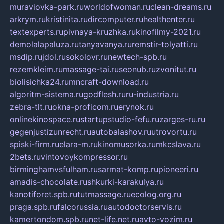
muraviovka-park.ru
worldofwoman.ru
clean-dreams.ru
arkrym.ru
kristinita.ru
dircomputer.ru
healthenter.ru
textexperts.ru
pivnaya-kruzhka.ru
kinofilmy-2021.ru
demolalapaluza.ru
tanyavanya.ru
remstir-tolyatti.ru
msdip.ru
jdol.ru
sokolovr.ru
newtech-spb.ru
rezemkleim.ru
massage-tai.ru
seonub.ru
zvonitut.ru
biolisichka24.ru
mncraft-download.ru
algoritm-sistema.ru
godflesh.ru
ru-industria.ru
zebra-tlt.ru
okna-proficom.ru
erynok.ru
onlinekinospace.ru
startupstudio-fefu.ru
zarges-ru.ru
gegenjustizunrecht.ru
autobalashov.ru
utrovortu.ru
spiski-firm.ru
elara-m.ru
kinomusorka.ru
mkcslava.ru
2bets.ru
vintovoykompressor.ru
birminghamvsfulham.ru
sarmat-komp.ru
pioneeri.ru
amadis-chocolate.ru
shkurki-karakulya.ru
kanotiforet.spb.ru
tutmassage.ru
ecolog.org.ru
praga.spb.ru
falcorussia.ru
autodoctorservis.ru
kamertondom.spb.ru
net-life.net.ru
avto-vozim.ru