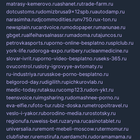
matrasy-kemerovo.ru
ashanet.ru
trade-farm.ru
dotcustoms.ru
domizbrusa9x12spb.ru
autodamp.ru
narasimha.ru
djcommodities.ru
nv750.ru
x-ton.ru
newsplain.ru
cardvoice.ru
modopaper.ru
manunae.ru
gbget.ru
alfeihavsalnassr.ru
madoma.ru
tajuncos.ru
petrovkasports.ru
porno-online-besplatno.ru
splclub.ru
york-life.ru
doroga-expo.ru
ribery.ru
cleanmedicine.ru
slovar-ivrit.ru
porno-video-besplatno.ru
seks-365.ru
ovucontrol.ru
sloty-igrovyye-avtomaty.ru
ru-industriya.ru
russkoe-porno-besplatno.ru
belgorod-day.ru
digilith.ru
pichkurovlab.ru
medic-today.ru
taksu.ru
comp123.ru
don-ykt.ru
teensvoice.ru
imgsharing.ru
domashnee-porno.ru
eva-elfie.ru
foto-tur.ru
biz-doska.ru
metropoltravel.ru
veslo-i-yakor.ru
borodino-media.ru
rostotsky.ru
regionufa.ru
weiss-bet.ru
zaryna.ru
casinotablet.ru
universalia.ru
remont-mebeli-moscow.ru
termomur.ru
clubfisher.ru
remstirufa.ru
erdamchi.ru
doramamama.ru