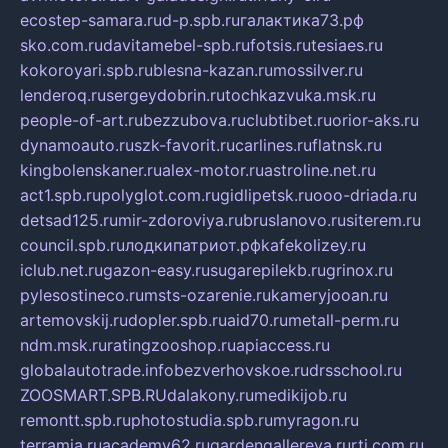
ecostep-samara.ru
d-p.spb.ru
галактика73.рф
sko.com.ru
davitamebel-spb.ru
fotsis.ru
tesiaes.ru
kokoroyari.spb.ru
blesna-kazan.ru
mossilver.ru
lenderoq.ru
sergeydobrin.ru
tochkazvuka.msk.ru
people-of-art.ru
bezzubova.ru
clubtibet.ru
orior-aks.ru
dynamoauto.ru
szk-favorit.ru
carlines.ru
flatnsk.ru
kingbolenskaner.ru
alex-motor.ru
astroline.net.ru
act1.spb.ru
polyglot.com.ru
gidlipetsk.ru
ooo-driada.ru
detsad125.ru
mir-zdoroviya.ru
bruslanovo.ru
siterem.ru
council.spb.ru
лодкипатриот.рф
kafekolizey.ru
iclub.net.ru
gazon-easy.ru
sugarepilekb.ru
grinox.ru
pylesostineco.ru
msts-ozarenie.ru
kameryjooan.ru
artemovskij.ru
dopler.spb.ru
aid70.ru
metall-perm.ru
ndm.msk.ru
ratingzooshop.ru
apiaccess.ru
globalautotrade.info
bezverhovskoe.ru
drsschool.ru
ZOOSMART.SPB.RU
dalakony.ru
medikijob.ru
remontt.spb.ru
photostudia.spb.ru
myragon.ru
terramia.ru
academy62.ru
gardengallereya.ru
rti.com.ru