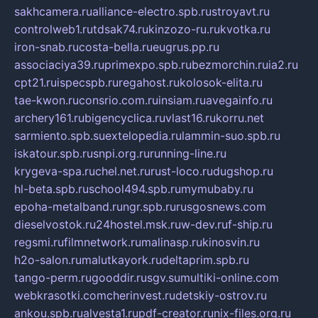
sakhcamera.ru
alliance-electro.spb.ru
stroyavt.ru
controlweb1.ru
tdsak74.ru
kinzozo-ru.ru
kvotka.ru
iron-snab.ru
costa-bella.ru
eugrus.pp.ru
associaciya39.ru
primexpo.spb.ru
bezmorchin.ru
ia2.ru
cpt21.ru
ispecspb.ru
regahost.ru
kolosok-elita.ru
tae-kwon.ru
consrio.com.ru
insiam.ru
avegainfo.ru
archery161.ru
bigencyclica.ru
vlast16.ru
korru.net
sarmiento.spb.su
extelopedia.ru
lammin-suo.spb.ru
iskatour.spb.ru
snpi.org.ru
running-line.ru
krygeva-spa.ru
chel.net.ru
rust-loco.ru
dugshop.ru
hl-beta.spb.ru
school494.spb.ru
mymubaby.ru
epoha-metalband.ru
ngr.spb.ru
rusgosnews.com
dieselvostok.ru
24hostel.msk.ru
w-dev.ru
f-ship.ru
regsmi.ru
filmnetwork.ru
malinasp.ru
kinosvin.ru
h2o-salon.ru
malutkayork.ru
deltaprim.spb.ru
tango-perm.ru
gooddir.ru
sgv.su
multiki-online.com
webkrasotki.com
cherinvest.ru
detskiy-ostrov.ru
ankou.spb.ru
alvesta1.ru
pdf-creator.ru
nix-files.org.ru