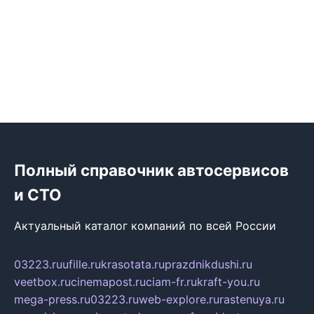
Полный справочник автосервисов
и СТО
Актуальный каталог компаний по всей России
03223.ru
ufille.ru
krasotata.ru
prazdnikdushi.ru
veetbox.ru
cinemapost.ru
ciam-fr.ru
kraft-you.ru
mega-press.ru
03223.ru
web-explore.ru
rastenuya.ru