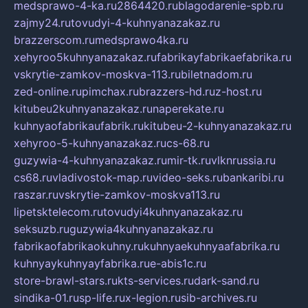
medsprawo-4-ka.ru
2864420.ru
blagodarenie-spb.ru
zajmy24.ru
tovudyi-4-kuhnyanazakaz.ru
brazzerscom.ru
medsprawo4ka.ru
xehyroo5kuhnyanazakaz.ru
fabrikayfabrikaefabrika.ru
vskrytie-zamkov-moskva-113.ru
biletnadom.ru
zed-online.ru
pimchax.ru
brazzers-hd.ru
z-host.ru
kitubeu2kuhnyanazakaz.ru
naperekate.ru
kuhnyaofabrikaufabrik.ru
kitubeu-2-kuhnyanazakaz.ru
xehyroo-5-kuhnyanazakaz.ru
cs-68.ru
guzywia-4-kuhnyanazakaz.ru
mir-tk.ru
vlknrussia.ru
cs68.ru
vladivostok-map.ru
video-seks.ru
bankaribi.ru
raszar.ru
vskrytie-zamkov-moskva113.ru
lipetsktelecom.ru
tovudyi4kuhnyanazakaz.ru
seksuzb.ru
guzywia4kuhnyanazakaz.ru
fabrikaofabrikaokuhny.ru
kuhnyaekuhnyaafabrika.ru
kuhnyaykuhnyayfabrika.ru
e-abis1c.ru
store-brawl-stars.ru
kts-services.ru
dark-sand.ru
sindika-01.ru
sp-life.ru
x-legion.ru
sib-archives.ru