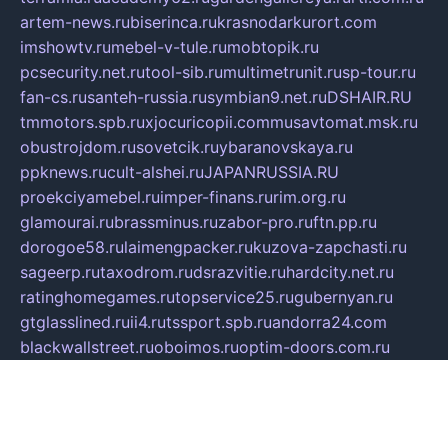
artem-news.ru
biserinca.ru
krasnodarkurort.com
imshowtv.ru
mebel-v-tule.ru
mobtopik.ru
pcsecurity.net.ru
tool-sib.ru
multimetrunit.ru
sp-tour.ru
fan-cs.ru
santeh-russia.ru
symbian9.net.ru
DSHAIR.RU
tmmotors.spb.ru
xjocuricopii.com
musavtomat.msk.ru
obustrojdom.ru
sovetcik.ru
ybaranovskaya.ru
ppknews.ru
cult-alshei.ru
JAPANRUSSIA.RU
proekciyamebel.ru
imper-finans.ru
rim.org.ru
glamourai.ru
brassminus.ru
zabor-pro.ru
ftn.pp.ru
dorogoe58.ru
laimengpacker.ru
kuzova-zapchasti.ru
sageerp.ru
taxodrom.ru
dsrazvitie.ru
hardcity.net.ru
ratinghomegames.ru
topservice25.ru
gubernyan.ru
gtglasslined.ru
ii4.ru
tssport.spb.ru
andorra24.com
blackwallstreet.ru
oboimos.ru
optim-doors.com.ru
ikuch.ru
nycr.org.ru
npa21.ru
vremya-ch.spb.ru
desert000.ru
ivtorgi.ru
ifiori.ru
catalog-statei.ru
dcv.org.ru
spetsmaster174.ru
ipkameryhiseeu.ru
dum26.ru
ruspol.spb.ru
fr-opendp.ru
kam-solnyshko.ru