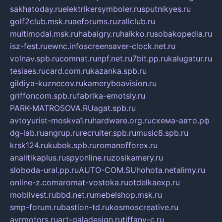
sakhatoday.ru
elektrikersymboler.ru
sputnikyes.ru
golf2club.msk.ru
aeforums.ru
zallclub.ru
multimodal.msk.ru
habaigry.ru
haikko.ru
sobakopedia.ru
isz-fest.ru
ewnc.info
screensaver-clock.net.ru
volnav.spb.ru
comnat.ru
npf.net.ru
7bit.pp.ru
kalugatur.ru
tesiaes.ru
card.com.ru
kazanka.spb.ru
gildiya-kuznecov.ru
kameryboavision.ru
griffoncom.spb.ru
fabrika-emotsiy.ru
PARK-MATROSOVA.RU
agat.spb.ru
avtoyurist-moskva1.ru
hardware.org.ru
схема-авто.рф
dg-lab.ru
angrup.ru
recruiter.spb.ru
music8.spb.ru
krsk124.ru
kubok.spb.ru
romanofforex.ru
analitikaplus.ru
spyonline.ru
zosikamery.ru
sloboda-ural.pp.ru
AUTO-COM.SU
hohota.net
alimy.ru
online-z.com
aromat-vostoka.ru
otdelkaexp.ru
mobilvest.ru
bbd.net.ru
mebelshop.msk.ru
smp-forum.ru
bastion-td.ru
kosmoscreative.ru
avrmotors.ru
art-galadesign.ru
tiffany-c.ru