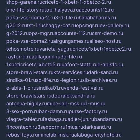
shop-garena.ru
cricetc-1-xbetr-1-xbetcc-2.ru
one-life-story.ru
top-halyava.ru
accounts112.ru
poka-vse-doma-2.ru
3-d-file.ru
hahahaharms.ru
g2012.ru
tst-1.ru
shaggy-cat.ru
opsmgr.ru
ev-gallery.ru
g-2012.ru
ops-mgr.ru
accounts-112.ru
csm-demo.ru
poka-vse-doma2.ru
airgungames.ru
allseo-host.ru
tehosmotre.ru
varieta-yug.ru
cricetc1xbetr1xbetcc2.ru
raytor-d.ru
atillagunn.ru
3d-file.ru
1xbeticricetc1xbetti5.ru
uafoot-statti.ru
e-abis1c.ru
store-brawl-stars.ru
kts-services.ru
dark-sand.ru
sindika-01.ru
sp-life.ru
x-legion.ru
sib-archives.ru
e-abis-1-c.ru
sindika01.ru
venda-festival.ru
store-brawlstars.ru
dooraleksandria.ru
antenna-highly.ru
mine-lab-msk.ru
1-mus.ru
3-sex-porn.ru
ban-damn.ru
purse-factory.ru
viagra-tablet.ru
fasbags.ru
adler-jun.ru
bandamn.ru
fincontech.ru
3sexporn.ru
1mus.ru
darksand.ru
rebus-toys.ru
minelab-msk.ru
alabuga-cityhotel.ru