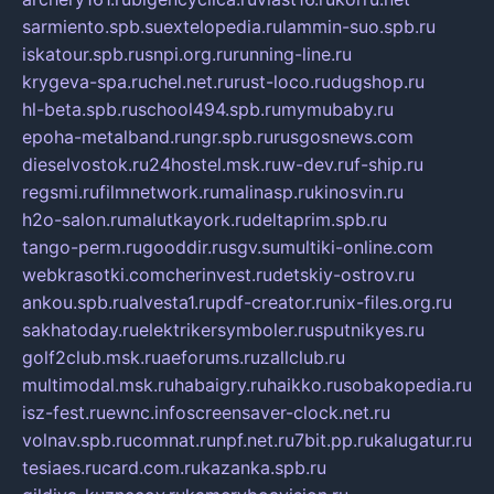
sarmiento.spb.su
extelopedia.ru
lammin-suo.spb.ru
iskatour.spb.ru
snpi.org.ru
running-line.ru
krygeva-spa.ru
chel.net.ru
rust-loco.ru
dugshop.ru
hl-beta.spb.ru
school494.spb.ru
mymubaby.ru
epoha-metalband.ru
ngr.spb.ru
rusgosnews.com
dieselvostok.ru
24hostel.msk.ru
w-dev.ru
f-ship.ru
regsmi.ru
filmnetwork.ru
malinasp.ru
kinosvin.ru
h2o-salon.ru
malutkayork.ru
deltaprim.spb.ru
tango-perm.ru
gooddir.ru
sgv.su
multiki-online.com
webkrasotki.com
cherinvest.ru
detskiy-ostrov.ru
ankou.spb.ru
alvesta1.ru
pdf-creator.ru
nix-files.org.ru
sakhatoday.ru
elektrikersymboler.ru
sputnikyes.ru
golf2club.msk.ru
aeforums.ru
zallclub.ru
multimodal.msk.ru
habaigry.ru
haikko.ru
sobakopedia.ru
isz-fest.ru
ewnc.info
screensaver-clock.net.ru
volnav.spb.ru
comnat.ru
npf.net.ru
7bit.pp.ru
kalugatur.ru
tesiaes.ru
card.com.ru
kazanka.spb.ru