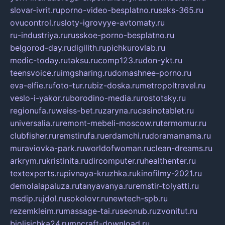
slovar-ivrit.ru
porno-video-besplatno.ru
seks-365.ru
ovucontrol.ru
sloty-igrovyye-avtomaty.ru
ru-industriya.ru
russkoe-porno-besplatno.ru
belgorod-day.ru
digilith.ru
pichkurovlab.ru
medic-today.ru
taksu.ru
comp123.ru
don-ykt.ru
teensvoice.ru
imgsharing.ru
domashnee-porno.ru
eva-elfie.ru
foto-tur.ru
biz-doska.ru
metropoltravel.ru
veslo-i-yakor.ru
borodino-media.ru
rostotsky.ru
regionufa.ru
weiss-bet.ru
zaryna.ru
casinotablet.ru
universalia.ru
remont-mebeli-moscow.ru
termomur.ru
clubfisher.ru
remstirufa.ru
erdamchi.ru
doramamama.ru
muraviovka-park.ru
worldofwoman.ru
clean-dreams.ru
arkrym.ru
kristinita.ru
dircomputer.ru
healthenter.ru
textexperts.ru
pivnaya-kruzhka.ru
kinofilmy-2021.ru
demolalapaluza.ru
tanyavanya.ru
remstir-tolyatti.ru
msdip.ru
jdol.ru
sokolovr.ru
newtech-spb.ru
rezemkleim.ru
massage-tai.ru
seonub.ru
zvonitut.ru
biolisichka24.ru
mncraft-download.ru