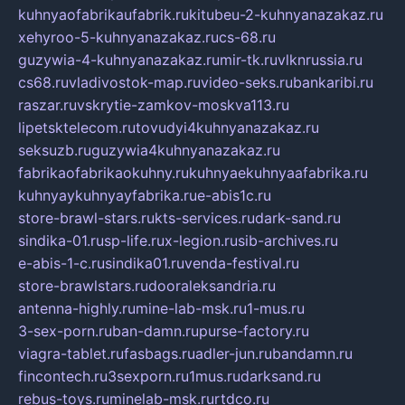
kuhnyaofabrikaufabrik.ru
kitubeu-2-kuhnyanazakaz.ru
xehyroo-5-kuhnyanazakaz.ru
cs-68.ru
guzywia-4-kuhnyanazakaz.ru
mir-tk.ru
vlknrussia.ru
cs68.ru
vladivostok-map.ru
video-seks.ru
bankaribi.ru
raszar.ru
vskrytie-zamkov-moskva113.ru
lipetsktelecom.ru
tovudyi4kuhnyanazakaz.ru
seksuzb.ru
guzywia4kuhnyanazakaz.ru
fabrikaofabrikaokuhny.ru
kuhnyaekuhnyaafabrika.ru
kuhnyaykuhnyayfabrika.ru
e-abis1c.ru
store-brawl-stars.ru
kts-services.ru
dark-sand.ru
sindika-01.ru
sp-life.ru
x-legion.ru
sib-archives.ru
e-abis-1-c.ru
sindika01.ru
venda-festival.ru
store-brawlstars.ru
dooraleksandria.ru
antenna-highly.ru
mine-lab-msk.ru
1-mus.ru
3-sex-porn.ru
ban-damn.ru
purse-factory.ru
viagra-tablet.ru
fasbags.ru
adler-jun.ru
bandamn.ru
fincontech.ru
3sexporn.ru
1mus.ru
darksand.ru
rebus-toys.ru
minelab-msk.ru
rtdco.ru