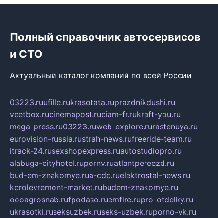
Полный справочник автосервисов
и СТО
Актуальный каталог компаний по всей России
03223.ru
ufille.ru
krasotata.ru
prazdnikdushi.ru
veetbox.ru
cinemapost.ru
ciam-fr.ru
kraft-you.ru
mega-press.ru
03223.ru
web-explore.ru
rastenuya.ru
eurovision-russia.ru
strah-news.ru
freeride-team.ru
itrack-24.ru
sexshopexpress.ru
autostudiopro.ru
alabuga-cityhotel.ru
pornv.ru
atlantpereezd.ru
bud-em-znakomye.ru
a-cdc.ru
elektrostal-news.ru
korolevremont-market.ru
budem-znakomye.ru
oooagrosnab.ru
fpodaso.ru
emfire.ru
pro-otdelky.ru
ukrasotki.ru
seksuzbek.ru
seks-uzbek.ru
porno-vk.ru