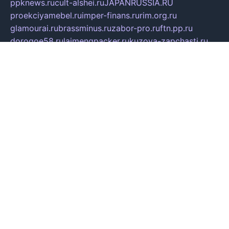
ppknews.ru
cult-alshei.ru
JAPANRUSSIA.RU
proekciyamebel.ru
imper-finans.ru
rim.org.ru
glamourai.ru
brassminus.ru
zabor-pro.ru
ftn.pp.ru
dorogoe58.ru
laimengpacker.ru
kuzova-zapchasti.ru
sageerp.ru
taxodrom.ru
dsrazvitie.ru
hardcity.net.ru
ratinghomegames.ru
topservice25.ru
gubernyan.ru
gtglasslined.ru
ii4.ru
tssport.spb.ru
andorra24.com
blackwallstreet.ru
oboimos.ru
optim-doors.com.ru
ikuch.ru
nycr.org.ru
npa21.ru
vremya-ch.spb.ru
desert000.ru
ivtorgi.ru
ifiori.ru
catalog-statei.ru
dcv.org.ru
spetsmaster174.ru
ipkameryhiseeu.ru
dum26.ru
ruspol.spb.ru
fr-opendp.ru
kam-solnyshko.ru
cheyenne-arapaho.ru
sevzapmetal.spb.ru
ted-lapidus.spb.ru
parasite-eliminator.ru
sigma-complete.ru
modernworld.ru
dama-moda.ru
eholot-group.ru
sk-nvkz.ru
DRONGOLD.RU
democratia2.ru
i-farmer.ru
mass-sport.org
jablonex.spb.ru
bookmess.ru
linkword.ru