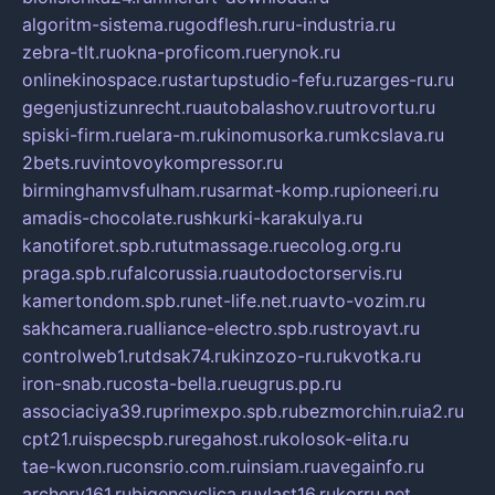
algoritm-sistema.ru
godflesh.ru
ru-industria.ru
zebra-tlt.ru
okna-proficom.ru
erynok.ru
onlinekinospace.ru
startupstudio-fefu.ru
zarges-ru.ru
gegenjustizunrecht.ru
autobalashov.ru
utrovortu.ru
spiski-firm.ru
elara-m.ru
kinomusorka.ru
mkcslava.ru
2bets.ru
vintovoykompressor.ru
birminghamvsfulham.ru
sarmat-komp.ru
pioneeri.ru
amadis-chocolate.ru
shkurki-karakulya.ru
kanotiforet.spb.ru
tutmassage.ru
ecolog.org.ru
praga.spb.ru
falcorussia.ru
autodoctorservis.ru
kamertondom.spb.ru
net-life.net.ru
avto-vozim.ru
sakhcamera.ru
alliance-electro.spb.ru
stroyavt.ru
controlweb1.ru
tdsak74.ru
kinzozo-ru.ru
kvotka.ru
iron-snab.ru
costa-bella.ru
eugrus.pp.ru
associaciya39.ru
primexpo.spb.ru
bezmorchin.ru
ia2.ru
cpt21.ru
ispecspb.ru
regahost.ru
kolosok-elita.ru
tae-kwon.ru
consrio.com.ru
insiam.ru
avegainfo.ru
archery161.ru
bigencyclica.ru
vlast16.ru
korru.net