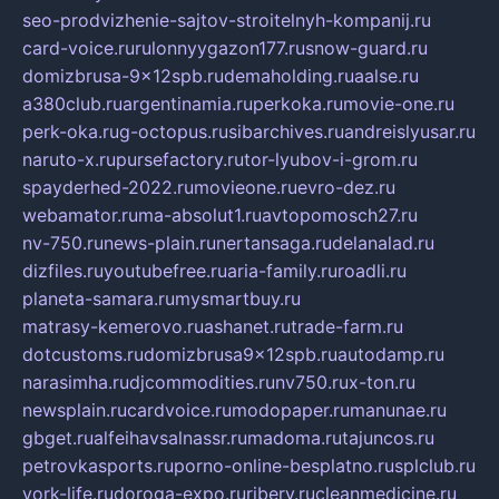
seo-prodvizhenie-sajtov-stroitelnyh-kompanij.ru
card-voice.ru
rulonnyygazon177.ru
snow-guard.ru
domizbrusa-9x12spb.ru
demaholding.ru
aalse.ru
a380club.ru
argentinamia.ru
perkoka.ru
movie-one.ru
perk-oka.ru
g-octopus.ru
sibarchives.ru
andreislyusar.ru
naruto-x.ru
pursefactory.ru
tor-lyubov-i-grom.ru
spayderhed-2022.ru
movieone.ru
evro-dez.ru
webamator.ru
ma-absolut1.ru
avtopomosch27.ru
nv-750.ru
news-plain.ru
nertansaga.ru
delanalad.ru
dizfiles.ru
youtubefree.ru
aria-family.ru
roadli.ru
planeta-samara.ru
mysmartbuy.ru
matrasy-kemerovo.ru
ashanet.ru
trade-farm.ru
dotcustoms.ru
domizbrusa9x12spb.ru
autodamp.ru
narasimha.ru
djcommodities.ru
nv750.ru
x-ton.ru
newsplain.ru
cardvoice.ru
modopaper.ru
manunae.ru
gbget.ru
alfeihavsalnassr.ru
madoma.ru
tajuncos.ru
petrovkasports.ru
porno-online-besplatno.ru
splclub.ru
york-life.ru
doroga-expo.ru
ribery.ru
cleanmedicine.ru