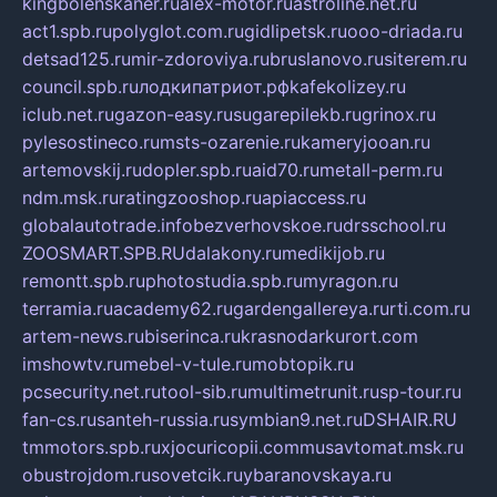
kingbolenskaner.ru
alex-motor.ru
astroline.net.ru
act1.spb.ru
polyglot.com.ru
gidlipetsk.ru
ooo-driada.ru
detsad125.ru
mir-zdoroviya.ru
bruslanovo.ru
siterem.ru
council.spb.ru
лодкипатриот.рф
kafekolizey.ru
iclub.net.ru
gazon-easy.ru
sugarepilekb.ru
grinox.ru
pylesostineco.ru
msts-ozarenie.ru
kameryjooan.ru
artemovskij.ru
dopler.spb.ru
aid70.ru
metall-perm.ru
ndm.msk.ru
ratingzooshop.ru
apiaccess.ru
globalautotrade.info
bezverhovskoe.ru
drsschool.ru
ZOOSMART.SPB.RU
dalakony.ru
medikijob.ru
remontt.spb.ru
photostudia.spb.ru
myragon.ru
terramia.ru
academy62.ru
gardengallereya.ru
rti.com.ru
artem-news.ru
biserinca.ru
krasnodarkurort.com
imshowtv.ru
mebel-v-tule.ru
mobtopik.ru
pcsecurity.net.ru
tool-sib.ru
multimetrunit.ru
sp-tour.ru
fan-cs.ru
santeh-russia.ru
symbian9.net.ru
DSHAIR.RU
tmmotors.spb.ru
xjocuricopii.com
musavtomat.msk.ru
obustrojdom.ru
sovetcik.ru
ybaranovskaya.ru