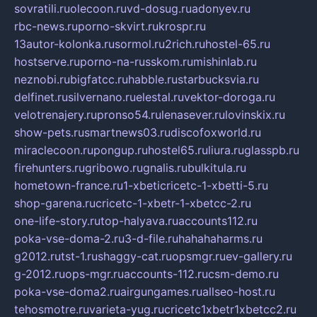
sovratili.ru
olecoon.ru
vd-dosug.ru
adonyev.ru
rbc-news.ru
porno-skvirt.ru
krospr.ru
13autor-kolonka.ru
sormol.ru
2rich.ru
hostel-65.ru
hostserve.ru
porno-na-russkom.ru
mishinlab.ru
neznobi.ru
bigfatcc.ru
habble.ru
starbucksvia.ru
delfinet.ru
silvernano.ru
elestal.ru
vektor-doroga.ru
velotrenajery.ru
pronso54.ru
lenasever.ru
lovinskix.ru
show-pets.ru
smartnews03.ru
discofoxworld.ru
miraclecoon.ru
pongup.ru
hostel65.ru
liura.ru
glasspb.ru
firehunters.ru
gribowo.ru
gnalis.ru
bulkitula.ru
hometown-france.ru
1-xbeticricetc-1-xbetti-5.ru
shop-garena.ru
cricetc-1-xbetr-1-xbetcc-2.ru
one-life-story.ru
top-halyava.ru
accounts112.ru
poka-vse-doma-2.ru
3-d-file.ru
hahahaharms.ru
g2012.ru
tst-1.ru
shaggy-cat.ru
opsmgr.ru
ev-gallery.ru
g-2012.ru
ops-mgr.ru
accounts-112.ru
csm-demo.ru
poka-vse-doma2.ru
airgungames.ru
allseo-host.ru
tehosmotre.ru
varieta-yug.ru
cricetc1xbetr1xbetcc2.ru