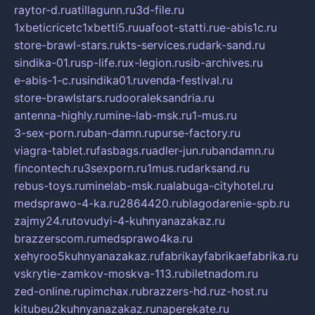
raytor-d.ru
atillagunn.ru
3d-file.ru
1xbeticricetc1xbetti5.ru
uafoot-statti.ru
e-abis1c.ru
store-brawl-stars.ru
kts-services.ru
dark-sand.ru
sindika-01.ru
sp-life.ru
x-legion.ru
sib-archives.ru
e-abis-1-c.ru
sindika01.ru
venda-festival.ru
store-brawlstars.ru
dooraleksandria.ru
antenna-highly.ru
mine-lab-msk.ru
1-mus.ru
3-sex-porn.ru
ban-damn.ru
purse-factory.ru
viagra-tablet.ru
fasbags.ru
adler-jun.ru
bandamn.ru
fincontech.ru
3sexporn.ru
1mus.ru
darksand.ru
rebus-toys.ru
minelab-msk.ru
alabuga-cityhotel.ru
medsprawo-4-ka.ru
2864420.ru
blagodarenie-spb.ru
zajmy24.ru
tovudyi-4-kuhnyanazakaz.ru
brazzerscom.ru
medsprawo4ka.ru
xehyroo5kuhnyanazakaz.ru
fabrikayfabrikaefabrika.ru
vskrytie-zamkov-moskva-113.ru
biletnadom.ru
zed-online.ru
pimchax.ru
brazzers-hd.ru
z-host.ru
kitubeu2kuhnyanazakaz.ru
naperekate.ru