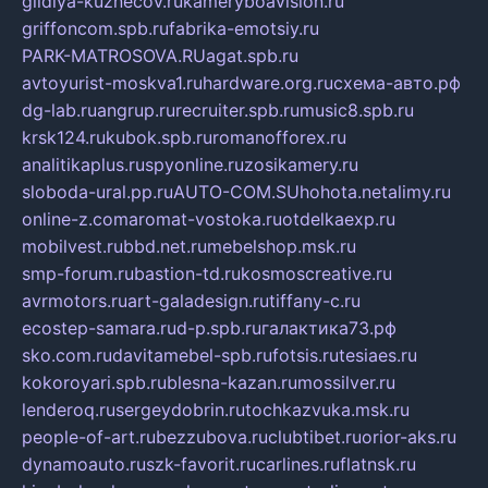
gildiya-kuznecov.ru
kameryboavision.ru
griffoncom.spb.ru
fabrika-emotsiy.ru
PARK-MATROSOVA.RU
agat.spb.ru
avtoyurist-moskva1.ru
hardware.org.ru
схема-авто.рф
dg-lab.ru
angrup.ru
recruiter.spb.ru
music8.spb.ru
krsk124.ru
kubok.spb.ru
romanofforex.ru
analitikaplus.ru
spyonline.ru
zosikamery.ru
sloboda-ural.pp.ru
AUTO-COM.SU
hohota.net
alimy.ru
online-z.com
aromat-vostoka.ru
otdelkaexp.ru
mobilvest.ru
bbd.net.ru
mebelshop.msk.ru
smp-forum.ru
bastion-td.ru
kosmoscreative.ru
avrmotors.ru
art-galadesign.ru
tiffany-c.ru
ecostep-samara.ru
d-p.spb.ru
галактика73.рф
sko.com.ru
davitamebel-spb.ru
fotsis.ru
tesiaes.ru
kokoroyari.spb.ru
blesna-kazan.ru
mossilver.ru
lenderoq.ru
sergeydobrin.ru
tochkazvuka.msk.ru
people-of-art.ru
bezzubova.ru
clubtibet.ru
orior-aks.ru
dynamoauto.ru
szk-favorit.ru
carlines.ru
flatnsk.ru