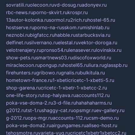
sovratili.ru
olecoon.ru
vd-dosug.ru
adonyev.ru
rbc-news.ru
porno-skvirt.ru
krospr.ru
13autor-kolonka.ru
sormol.ru
2rich.ru
hostel-65.ru
hostserve.ru
porno-na-russkom.ru
mishinlab.ru
neznobi.ru
bigfatcc.ru
habble.ru
starbucksvia.ru
delfinet.ru
silvernano.ru
elestal.ru
vektor-doroga.ru
velotrenajery.ru
pronso54.ru
lenasever.ru
lovinskix.ru
show-pets.ru
smartnews03.ru
discofoxworld.ru
miraclecoon.ru
pongup.ru
hostel65.ru
liura.ru
glasspb.ru
firehunters.ru
gribowo.ru
gnalis.ru
bulkitula.ru
hometown-france.ru
1-xbeticricetc-1-xbetti-5.ru
shop-garena.ru
cricetc-1-xbetr-1-xbetcc-2.ru
one-life-story.ru
top-halyava.ru
accounts112.ru
poka-vse-doma-2.ru
3-d-file.ru
hahahaharms.ru
g2012.ru
tst-1.ru
shaggy-cat.ru
opsmgr.ru
ev-gallery.ru
g-2012.ru
ops-mgr.ru
accounts-112.ru
csm-demo.ru
poka-vse-doma2.ru
airgungames.ru
allseo-host.ru
tehosmotre.ru
varieta-yug.ru
cricetc1xbetr1xbetcc2.ru