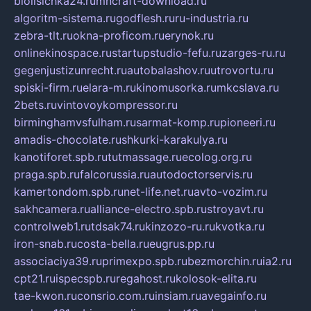
biolisichka24.ru
mncraft-download.ru
algoritm-sistema.ru
godflesh.ru
ru-industria.ru
zebra-tlt.ru
okna-proficom.ru
erynok.ru
onlinekinospace.ru
startupstudio-fefu.ru
zarges-ru.ru
gegenjustizunrecht.ru
autobalashov.ru
utrovortu.ru
spiski-firm.ru
elara-m.ru
kinomusorka.ru
mkcslava.ru
2bets.ru
vintovoykompressor.ru
birminghamvsfulham.ru
sarmat-komp.ru
pioneeri.ru
amadis-chocolate.ru
shkurki-karakulya.ru
kanotiforet.spb.ru
tutmassage.ru
ecolog.org.ru
praga.spb.ru
falcorussia.ru
autodoctorservis.ru
kamertondom.spb.ru
net-life.net.ru
avto-vozim.ru
sakhcamera.ru
alliance-electro.spb.ru
stroyavt.ru
controlweb1.ru
tdsak74.ru
kinzozo-ru.ru
kvotka.ru
iron-snab.ru
costa-bella.ru
eugrus.pp.ru
associaciya39.ru
primexpo.spb.ru
bezmorchin.ru
ia2.ru
cpt21.ru
ispecspb.ru
regahost.ru
kolosok-elita.ru
tae-kwon.ru
consrio.com.ru
insiam.ru
avegainfo.ru