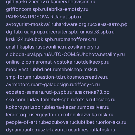
gildiya-kuznecov.ru
kameryboavision.ru
griffoncom.spb.ru
fabrika-emotsiy.ru
PARK-MATROSOVA.RU
agat.spb.ru
avtoyurist-moskva1.ru
hardware.org.ru
схема-авто.рф
dg-lab.ru
angrup.ru
recruiter.spb.ru
music8.spb.ru
krsk124.ru
kubok.spb.ru
romanofforex.ru
analitikaplus.ru
spyonline.ru
zosikamery.ru
sloboda-ural.pp.ru
AUTO-COM.SU
hohota.net
alimy.ru
online-z.com
aromat-vostoka.ru
otdelkaexp.ru
mobilvest.ru
bbd.net.ru
mebelshop.msk.ru
smp-forum.ru
bastion-td.ru
kosmoscreative.ru
avrmotors.ru
art-galadesign.ru
tiffany-c.ru
ecostep-samara.ru
d-p.spb.ru
галактика73.рф
sko.com.ru
davitamebel-spb.ru
fotsis.ru
tesiaes.ru
kokoroyari.spb.ru
blesna-kazan.ru
mossilver.ru
lenderoq.ru
sergeydobrin.ru
tochkazvuka.msk.ru
people-of-art.ru
bezzubova.ru
clubtibet.ru
orior-aks.ru
dynamoauto.ru
szk-favorit.ru
carlines.ru
flatnsk.ru