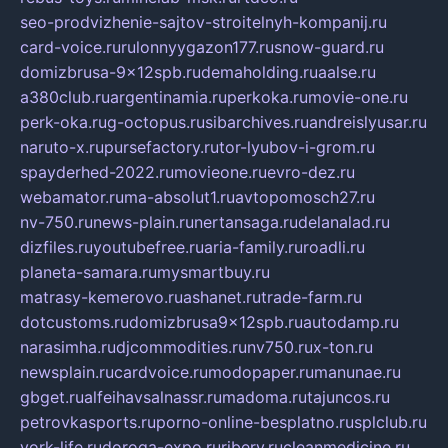
seo-prodvizhenie-sajtov-stroitelnyh-kompanij.ru
card-voice.ru
rulonnyygazon177.ru
snow-guard.ru
domizbrusa-9x12spb.ru
demaholding.ru
aalse.ru
a380club.ru
argentinamia.ru
perkoka.ru
movie-one.ru
perk-oka.ru
g-octopus.ru
sibarchives.ru
andreislyusar.ru
naruto-x.ru
pursefactory.ru
tor-lyubov-i-grom.ru
spayderhed-2022.ru
movieone.ru
evro-dez.ru
webamator.ru
ma-absolut1.ru
avtopomosch27.ru
nv-750.ru
news-plain.ru
nertansaga.ru
delanalad.ru
dizfiles.ru
youtubefree.ru
aria-family.ru
roadli.ru
planeta-samara.ru
mysmartbuy.ru
matrasy-kemerovo.ru
ashanet.ru
trade-farm.ru
dotcustoms.ru
domizbrusa9x12spb.ru
autodamp.ru
narasimha.ru
djcommodities.ru
nv750.ru
x-ton.ru
newsplain.ru
cardvoice.ru
modopaper.ru
manunae.ru
gbget.ru
alfeihavsalnassr.ru
madoma.ru
tajuncos.ru
petrovkasports.ru
porno-online-besplatno.ru
splclub.ru
york-life.ru
doroga-expo.ru
ribery.ru
cleanmedicine.ru