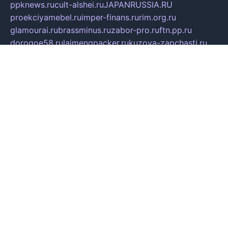
ppknews.ru
cult-alshei.ru
JAPANRUSSIA.RU
proekciyamebel.ru
imper-finans.ru
rim.org.ru
glamourai.ru
brassminus.ru
zabor-pro.ru
ftn.pp.ru
dorogoe58.ru
laimengpacker.ru
kuzova-zapchasti.ru
sageerp.ru
taxodrom.ru
dsrazvitie.ru
hardcity.net.ru
ratinghomegames.ru
topservice25.ru
gubernyan.ru
gtglasslined.ru
ii4.ru
tssport.spb.ru
andorra24.com
blackwallstreet.ru
oboimos.ru
optim-doors.com.ru
ikuch.ru
nycr.org.ru
npa21.ru
vremya-ch.spb.ru
desert000.ru
ivtorgi.ru
ifiori.ru
catalog-statei.ru
dcv.org.ru
spetsmaster174.ru
ipkameryhiseeu.ru
dum26.ru
ruspol.spb.ru
fr-opendp.ru
kam-solnyshko.ru
cheyenne-arapaho.ru
sevzapmetal.spb.ru
ted-lapidus.spb.ru
parasite-eliminator.ru
sigma-complete.ru
modernworld.ru
dama-moda.ru
eholot-group.ru
sk-nvkz.ru
DRONGOLD.RU
democratia2.ru
i-farmer.ru
mass-sport.org
jablonex.spb.ru
bookmess.ru
linkword.ru