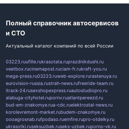
Полный справочник автосервисов
и СТО
Актуальный каталог компаний по всей России
03223.ru
ufille.ru
krasotata.ru
prazdnikdushi.ru
veetbox.ru
cinemapost.ru
ciam-fr.ru
kraft-you.ru
mega-press.ru
03223.ru
web-explore.ru
rastenuya.ru
eurovision-russia.ru
strah-news.ru
freeride-team.ru
itrack-24.ru
sexshopexpress.ru
autostudiopro.ru
alabuga-cityhotel.ru
pornv.ru
atlantpereezd.ru
bud-em-znakomye.ru
a-cdc.ru
elektrostal-news.ru
korolevremont-market.ru
budem-znakomye.ru
oooagrosnab.ru
fpodaso.ru
emfire.ru
pro-otdelky.ru
ukrasotki.ru
seksuzbek.ru
seks-uzbek.ru
porno-vk.ru