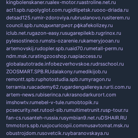
kingbolenskaner.ru
alex-motor.ru
astroline.net.ru
act1.spb.ru
polyglot.com.ru
gidlipetsk.ru
ooo-driada.ru
detsad125.ru
mir-zdoroviya.ru
bruslanovo.ru
siterem.ru
council.spb.ru
лодкипатриот.рф
kafekolizey.ru
iclub.net.ru
gazon-easy.ru
sugarepilekb.ru
grinox.ru
pylesostineco.ru
msts-ozarenie.ru
kameryjooan.ru
artemovskij.ru
dopler.spb.ru
aid70.ru
metall-perm.ru
ndm.msk.ru
ratingzooshop.ru
apiaccess.ru
globalautotrade.info
bezverhovskoe.ru
drsschool.ru
ZOOSMART.SPB.RU
dalakony.ru
medikijob.ru
remontt.spb.ru
photostudia.spb.ru
myragon.ru
terramia.ru
academy62.ru
gardengallereya.ru
rti.com.ru
artem-news.ru
biserinca.ru
krasnodarkurort.com
imshowtv.ru
mebel-v-tule.ru
mobtopik.ru
pcsecurity.net.ru
tool-sib.ru
multimetrunit.ru
sp-tour.ru
fan-cs.ru
santeh-russia.ru
symbian9.net.ru
DSHAIR.RU
tmmotors.spb.ru
xjocuricopii.com
musavtomat.msk.ru
obustrojdom.ru
sovetcik.ru
ybaranovskaya.ru