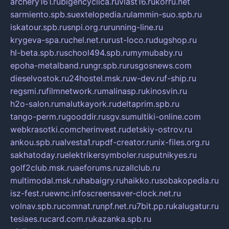
archery161.ru
bigencyclica.ru
vlast16.ru
korru.net
sarmiento.spb.su
extelopedia.ru
lammin-suo.spb.ru
iskatour.spb.ru
snpi.org.ru
running-line.ru
krygeva-spa.ru
chel.net.ru
rust-loco.ru
dugshop.ru
hl-beta.spb.ru
school494.spb.ru
mymubaby.ru
epoha-metalband.ru
ngr.spb.ru
rusgosnews.com
dieselvostok.ru
24hostel.msk.ru
w-dev.ru
f-ship.ru
regsmi.ru
filmnetwork.ru
malinasp.ru
kinosvin.ru
h2o-salon.ru
malutkayork.ru
deltaprim.spb.ru
tango-perm.ru
gooddir.ru
sgv.su
multiki-online.com
webkrasotki.com
cherinvest.ru
detskiy-ostrov.ru
ankou.spb.ru
alvesta1.ru
pdf-creator.ru
nix-files.org.ru
sakhatoday.ru
elektrikersymboler.ru
sputnikyes.ru
golf2club.msk.ru
aeforums.ru
zallclub.ru
multimodal.msk.ru
habaigry.ru
haikko.ru
sobakopedia.ru
isz-fest.ru
ewnc.info
screensaver-clock.net.ru
volnav.spb.ru
comnat.ru
npf.net.ru
7bit.pp.ru
kalugatur.ru
tesiaes.ru
card.com.ru
kazanka.spb.ru