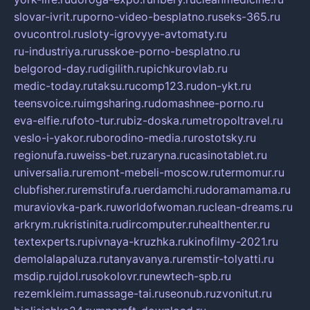
slovar-ivrit.ru
porno-video-besplatno.ru
seks-365.ru
ovucontrol.ru
sloty-igrovyye-avtomaty.ru
ru-industriya.ru
russkoe-porno-besplatno.ru
belgorod-day.ru
digilith.ru
pichkurovlab.ru
medic-today.ru
taksu.ru
comp123.ru
don-ykt.ru
teensvoice.ru
imgsharing.ru
domashnee-porno.ru
eva-elfie.ru
foto-tur.ru
biz-doska.ru
metropoltravel.ru
veslo-i-yakor.ru
borodino-media.ru
rostotsky.ru
regionufa.ru
weiss-bet.ru
zaryna.ru
casinotablet.ru
universalia.ru
remont-mebeli-moscow.ru
termomur.ru
clubfisher.ru
remstirufa.ru
erdamchi.ru
doramamama.ru
muraviovka-park.ru
worldofwoman.ru
clean-dreams.ru
arkrym.ru
kristinita.ru
dircomputer.ru
healthenter.ru
textexperts.ru
pivnaya-kruzhka.ru
kinofilmy-2021.ru
demolalapaluza.ru
tanyavanya.ru
remstir-tolyatti.ru
msdip.ru
jdol.ru
sokolovr.ru
newtech-spb.ru
rezemkleim.ru
massage-tai.ru
seonub.ru
zvonitut.ru