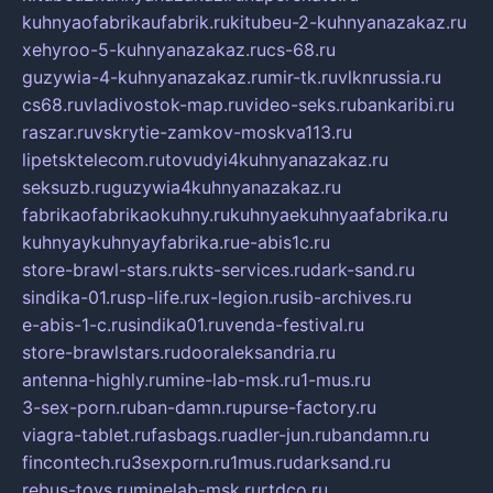
kuhnyaofabrikaufabrik.ru
kitubeu-2-kuhnyanazakaz.ru
xehyroo-5-kuhnyanazakaz.ru
cs-68.ru
guzywia-4-kuhnyanazakaz.ru
mir-tk.ru
vlknrussia.ru
cs68.ru
vladivostok-map.ru
video-seks.ru
bankaribi.ru
raszar.ru
vskrytie-zamkov-moskva113.ru
lipetsktelecom.ru
tovudyi4kuhnyanazakaz.ru
seksuzb.ru
guzywia4kuhnyanazakaz.ru
fabrikaofabrikaokuhny.ru
kuhnyaekuhnyaafabrika.ru
kuhnyaykuhnyayfabrika.ru
e-abis1c.ru
store-brawl-stars.ru
kts-services.ru
dark-sand.ru
sindika-01.ru
sp-life.ru
x-legion.ru
sib-archives.ru
e-abis-1-c.ru
sindika01.ru
venda-festival.ru
store-brawlstars.ru
dooraleksandria.ru
antenna-highly.ru
mine-lab-msk.ru
1-mus.ru
3-sex-porn.ru
ban-damn.ru
purse-factory.ru
viagra-tablet.ru
fasbags.ru
adler-jun.ru
bandamn.ru
fincontech.ru
3sexporn.ru
1mus.ru
darksand.ru
rebus-toys.ru
minelab-msk.ru
rtdco.ru