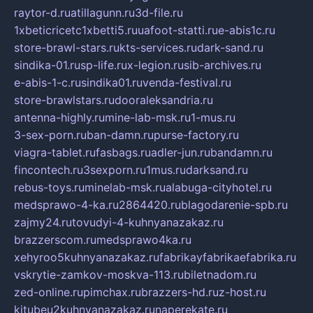
raytor-d.ru
atillagunn.ru
3d-file.ru
1xbeticricetc1xbetti5.ru
uafoot-statti.ru
e-abis1c.ru
store-brawl-stars.ru
kts-services.ru
dark-sand.ru
sindika-01.ru
sp-life.ru
x-legion.ru
sib-archives.ru
e-abis-1-c.ru
sindika01.ru
venda-festival.ru
store-brawlstars.ru
dooraleksandria.ru
antenna-highly.ru
mine-lab-msk.ru
1-mus.ru
3-sex-porn.ru
ban-damn.ru
purse-factory.ru
viagra-tablet.ru
fasbags.ru
adler-jun.ru
bandamn.ru
fincontech.ru
3sexporn.ru
1mus.ru
darksand.ru
rebus-toys.ru
minelab-msk.ru
alabuga-cityhotel.ru
medsprawo-4-ka.ru
2864420.ru
blagodarenie-spb.ru
zajmy24.ru
tovudyi-4-kuhnyanazakaz.ru
brazzerscom.ru
medsprawo4ka.ru
xehyroo5kuhnyanazakaz.ru
fabrikayfabrikaefabrika.ru
vskrytie-zamkov-moskva-113.ru
biletnadom.ru
zed-online.ru
pimchax.ru
brazzers-hd.ru
z-host.ru
kitubeu2kuhnyanazakaz.ru
naperekate.ru