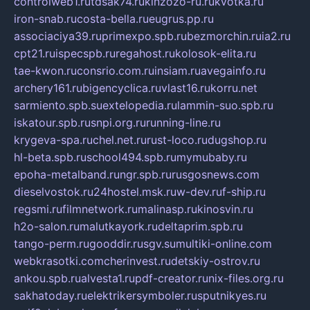
controlweb1.ru
tdsak74.ru
kinzozo-ru.ru
kvotka.ru
iron-snab.ru
costa-bella.ru
eugrus.pp.ru
associaciya39.ru
primexpo.spb.ru
bezmorchin.ru
ia2.ru
cpt21.ru
ispecspb.ru
regahost.ru
kolosok-elita.ru
tae-kwon.ru
consrio.com.ru
insiam.ru
avegainfo.ru
archery161.ru
bigencyclica.ru
vlast16.ru
korru.net
sarmiento.spb.su
extelopedia.ru
lammin-suo.spb.ru
iskatour.spb.ru
snpi.org.ru
running-line.ru
krygeva-spa.ru
chel.net.ru
rust-loco.ru
dugshop.ru
hl-beta.spb.ru
school494.spb.ru
mymubaby.ru
epoha-metalband.ru
ngr.spb.ru
rusgosnews.com
dieselvostok.ru
24hostel.msk.ru
w-dev.ru
f-ship.ru
regsmi.ru
filmnetwork.ru
malinasp.ru
kinosvin.ru
h2o-salon.ru
malutkayork.ru
deltaprim.spb.ru
tango-perm.ru
gooddir.ru
sgv.su
multiki-online.com
webkrasotki.com
cherinvest.ru
detskiy-ostrov.ru
ankou.spb.ru
alvesta1.ru
pdf-creator.ru
nix-files.org.ru
sakhatoday.ru
elektrikersymboler.ru
sputnikyes.ru