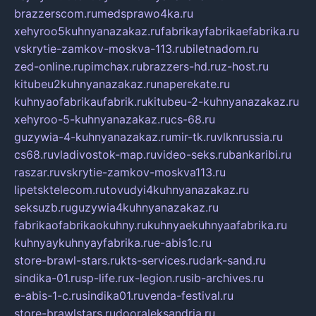
brazzerscom.ru
medsprawo4ka.ru
xehyroo5kuhnyanazakaz.ru
fabrikayfabrikaefabrika.ru
vskrytie-zamkov-moskva-113.ru
biletnadom.ru
zed-online.ru
pimchax.ru
brazzers-hd.ru
z-host.ru
kitubeu2kuhnyanazakaz.ru
naperekate.ru
kuhnyaofabrikaufabrik.ru
kitubeu-2-kuhnyanazakaz.ru
xehyroo-5-kuhnyanazakaz.ru
cs-68.ru
guzywia-4-kuhnyanazakaz.ru
mir-tk.ru
vlknrussia.ru
cs68.ru
vladivostok-map.ru
video-seks.ru
bankaribi.ru
raszar.ru
vskrytie-zamkov-moskva113.ru
lipetsktelecom.ru
tovudyi4kuhnyanazakaz.ru
seksuzb.ru
guzywia4kuhnyanazakaz.ru
fabrikaofabrikaokuhny.ru
kuhnyaekuhnyaafabrika.ru
kuhnyaykuhnyayfabrika.ru
e-abis1c.ru
store-brawl-stars.ru
kts-services.ru
dark-sand.ru
sindika-01.ru
sp-life.ru
x-legion.ru
sib-archives.ru
e-abis-1-c.ru
sindika01.ru
venda-festival.ru
store-brawlstars.ru
dooraleksandria.ru