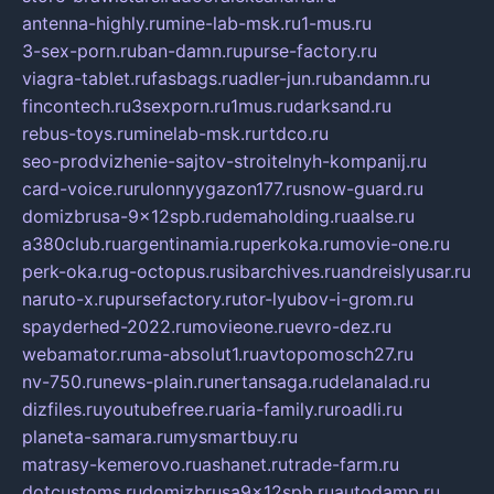
antenna-highly.ru
mine-lab-msk.ru
1-mus.ru
3-sex-porn.ru
ban-damn.ru
purse-factory.ru
viagra-tablet.ru
fasbags.ru
adler-jun.ru
bandamn.ru
fincontech.ru
3sexporn.ru
1mus.ru
darksand.ru
rebus-toys.ru
minelab-msk.ru
rtdco.ru
seo-prodvizhenie-sajtov-stroitelnyh-kompanij.ru
card-voice.ru
rulonnyygazon177.ru
snow-guard.ru
domizbrusa-9x12spb.ru
demaholding.ru
aalse.ru
a380club.ru
argentinamia.ru
perkoka.ru
movie-one.ru
perk-oka.ru
g-octopus.ru
sibarchives.ru
andreislyusar.ru
naruto-x.ru
pursefactory.ru
tor-lyubov-i-grom.ru
spayderhed-2022.ru
movieone.ru
evro-dez.ru
webamator.ru
ma-absolut1.ru
avtopomosch27.ru
nv-750.ru
news-plain.ru
nertansaga.ru
delanalad.ru
dizfiles.ru
youtubefree.ru
aria-family.ru
roadli.ru
planeta-samara.ru
mysmartbuy.ru
matrasy-kemerovo.ru
ashanet.ru
trade-farm.ru
dotcustoms.ru
domizbrusa9x12spb.ru
autodamp.ru