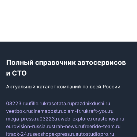
Полный справочник автосервисов
и СТО
Актуальный каталог компаний по всей России
03223.ru
ufille.ru
krasotata.ru
prazdnikdushi.ru
veetbox.ru
cinemapost.ru
ciam-fr.ru
kraft-you.ru
mega-press.ru
03223.ru
web-explore.ru
rastenuya.ru
eurovision-russia.ru
strah-news.ru
freeride-team.ru
itrack-24.ru
sexshopexpress.ru
autostudiopro.ru