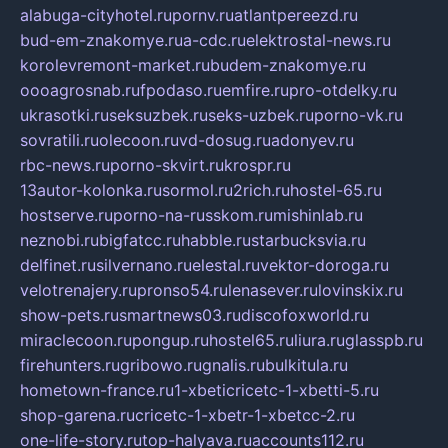
alabuga-cityhotel.ru
pornv.ru
atlantpereezd.ru
bud-em-znakomye.ru
a-cdc.ru
elektrostal-news.ru
korolevremont-market.ru
budem-znakomye.ru
oooagrosnab.ru
fpodaso.ru
emfire.ru
pro-otdelky.ru
ukrasotki.ru
seksuzbek.ru
seks-uzbek.ru
porno-vk.ru
sovratili.ru
olecoon.ru
vd-dosug.ru
adonyev.ru
rbc-news.ru
porno-skvirt.ru
krospr.ru
13autor-kolonka.ru
sormol.ru
2rich.ru
hostel-65.ru
hostserve.ru
porno-na-russkom.ru
mishinlab.ru
neznobi.ru
bigfatcc.ru
habble.ru
starbucksvia.ru
delfinet.ru
silvernano.ru
elestal.ru
vektor-doroga.ru
velotrenajery.ru
pronso54.ru
lenasever.ru
lovinskix.ru
show-pets.ru
smartnews03.ru
discofoxworld.ru
miraclecoon.ru
pongup.ru
hostel65.ru
liura.ru
glasspb.ru
firehunters.ru
gribowo.ru
gnalis.ru
bulkitula.ru
hometown-france.ru
1-xbeticricetc-1-xbetti-5.ru
shop-garena.ru
cricetc-1-xbetr-1-xbetcc-2.ru
one-life-story.ru
top-halyava.ru
accounts112.ru