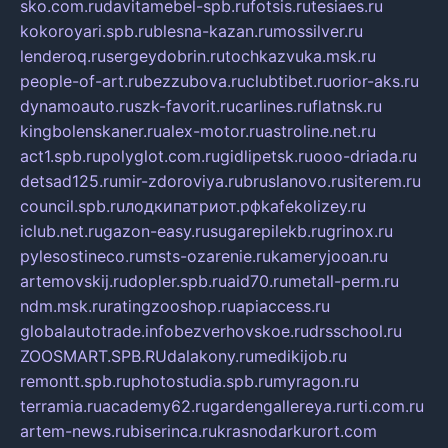
sko.com.ru
davitamebel-spb.ru
fotsis.ru
tesiaes.ru
kokoroyari.spb.ru
blesna-kazan.ru
mossilver.ru
lenderoq.ru
sergeydobrin.ru
tochkazvuka.msk.ru
people-of-art.ru
bezzubova.ru
clubtibet.ru
orior-aks.ru
dynamoauto.ru
szk-favorit.ru
carlines.ru
flatnsk.ru
kingbolenskaner.ru
alex-motor.ru
astroline.net.ru
act1.spb.ru
polyglot.com.ru
gidlipetsk.ru
ooo-driada.ru
detsad125.ru
mir-zdoroviya.ru
bruslanovo.ru
siterem.ru
council.spb.ru
лодкипатриот.рф
kafekolizey.ru
iclub.net.ru
gazon-easy.ru
sugarepilekb.ru
grinox.ru
pylesostineco.ru
msts-ozarenie.ru
kameryjooan.ru
artemovskij.ru
dopler.spb.ru
aid70.ru
metall-perm.ru
ndm.msk.ru
ratingzooshop.ru
apiaccess.ru
globalautotrade.info
bezverhovskoe.ru
drsschool.ru
ZOOSMART.SPB.RU
dalakony.ru
medikijob.ru
remontt.spb.ru
photostudia.spb.ru
myragon.ru
terramia.ru
academy62.ru
gardengallereya.ru
rti.com.ru
artem-news.ru
biserinca.ru
krasnodarkurort.com