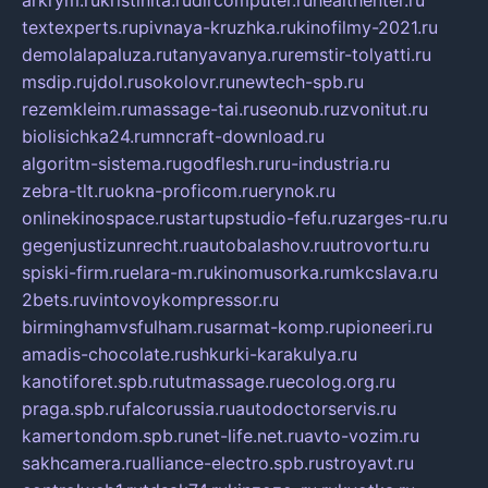
textexperts.ru
pivnaya-kruzhka.ru
kinofilmy-2021.ru
demolalapaluza.ru
tanyavanya.ru
remstir-tolyatti.ru
msdip.ru
jdol.ru
sokolovr.ru
newtech-spb.ru
rezemkleim.ru
massage-tai.ru
seonub.ru
zvonitut.ru
biolisichka24.ru
mncraft-download.ru
algoritm-sistema.ru
godflesh.ru
ru-industria.ru
zebra-tlt.ru
okna-proficom.ru
erynok.ru
onlinekinospace.ru
startupstudio-fefu.ru
zarges-ru.ru
gegenjustizunrecht.ru
autobalashov.ru
utrovortu.ru
spiski-firm.ru
elara-m.ru
kinomusorka.ru
mkcslava.ru
2bets.ru
vintovoykompressor.ru
birminghamvsfulham.ru
sarmat-komp.ru
pioneeri.ru
amadis-chocolate.ru
shkurki-karakulya.ru
kanotiforet.spb.ru
tutmassage.ru
ecolog.org.ru
praga.spb.ru
falcorussia.ru
autodoctorservis.ru
kamertondom.spb.ru
net-life.net.ru
avto-vozim.ru
sakhcamera.ru
alliance-electro.spb.ru
stroyavt.ru