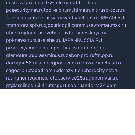
imshowtv.ru
mebel-v-tule.ru
mobtopik.ru
pcsecurity.net.ru
tool-sib.ru
multimetrunit.ru
sp-tour.ru
fan-cs.ru
santeh-russia.ru
symbian9.net.ru
DSHAIR.RU
tmmotors.spb.ru
xjocuricopii.com
musavtomat.msk.ru
obustrojdom.ru
sovetcik.ru
ybaranovskaya.ru
ppknews.ru
cult-alshei.ru
JAPANRUSSIA.RU
proekciyamebel.ru
imper-finans.ru
rim.org.ru
glamourai.ru
brassminus.ru
zabor-pro.ru
ftn.pp.ru
dorogoe58.ru
laimengpacker.ru
kuzova-zapchasti.ru
sageerp.ru
taxodrom.ru
dsrazvitie.ru
hardcity.net.ru
ratinghomegames.ru
topservice25.ru
gubernyan.ru
gtglasslined.ru
ii4.ru
tssport.spb.ru
andorra24.com
blackwallstreet.ru
oboimos.ru
optim-doors.com.ru
ikuch.ru
nycr.org.ru
npa21.ru
vremya-ch.spb.ru
desert000.ru
ivtorgi.ru
ifiori.ru
catalog-statei.ru
dcv.org.ru
spetsmaster174.ru
ipkameryhiseeu.ru
dum26.ru
ruspol.spb.ru
fr-opendp.ru
kam-solnyshko.ru
cheyenne-arapaho.ru
sevzapmetal.spb.ru