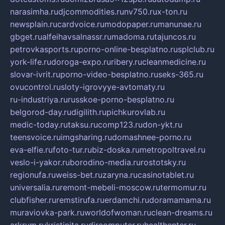
narasimha.ru
djcommodities.ru
nv750.ru
x-ton.ru
newsplain.ru
cardvoice.ru
modopaper.ru
manunae.ru
gbget.ru
alfeihavsalnassr.ru
madoma.ru
tajuncos.ru
petrovkasports.ru
porno-online-besplatno.ru
splclub.ru
york-life.ru
doroga-expo.ru
ribery.ru
cleanmedicine.ru
slovar-ivrit.ru
porno-video-besplatno.ru
seks-365.ru
ovucontrol.ru
sloty-igrovyye-avtomaty.ru
ru-industriya.ru
russkoe-porno-besplatno.ru
belgorod-day.ru
digilith.ru
pichkurovlab.ru
medic-today.ru
taksu.ru
comp123.ru
don-ykt.ru
teensvoice.ru
imgsharing.ru
domashnee-porno.ru
eva-elfie.ru
foto-tur.ru
biz-doska.ru
metropoltravel.ru
veslo-i-yakor.ru
borodino-media.ru
rostotsky.ru
regionufa.ru
weiss-bet.ru
zaryna.ru
casinotablet.ru
universalia.ru
remont-mebeli-moscow.ru
termomur.ru
clubfisher.ru
remstirufa.ru
erdamchi.ru
doramamama.ru
muraviovka-park.ru
worldofwoman.ru
clean-dreams.ru
arkrym.ru
kristinita.ru
dircomputer.ru
healthenter.ru