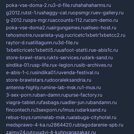
poka-vse-doma-2.ru
3-d-file.ru
hahahaharms.ru
g2012.ru
tst-1.ru
shaggy-cat.ru
opsmgr.ru
ev-gallery.ru
g-2012.ru
ops-mgr.ru
accounts-112.ru
csm-demo.ru
poka-vse-doma2.ru
airgungames.ru
allseo-host.ru
tehosmotre.ru
varieta-yug.ru
cricetc1xbetr1xbetcc2.ru
raytor-d.ru
atillagunn.ru
3d-file.ru
1xbeticricetc1xbetti5.ru
uafoot-statti.ru
e-abis1c.ru
store-brawl-stars.ru
kts-services.ru
dark-sand.ru
sindika-01.ru
sp-life.ru
x-legion.ru
sib-archives.ru
e-abis-1-c.ru
sindika01.ru
venda-festival.ru
store-brawlstars.ru
dooraleksandria.ru
antenna-highly.ru
mine-lab-msk.ru
1-mus.ru
3-sex-porn.ru
ban-damn.ru
purse-factory.ru
viagra-tablet.ru
fasbags.ru
adler-jun.ru
bandamn.ru
fincontech.ru
3sexporn.ru
1mus.ru
darksand.ru
rebus-toys.ru
minelab-msk.ru
alabuga-cityhotel.ru
medsprawo-4-ka.ru
2864420.ru
blagodarenie-spb.ru
zajmy24.ru
tovudyi-4-kuhnyanazakaz.ru