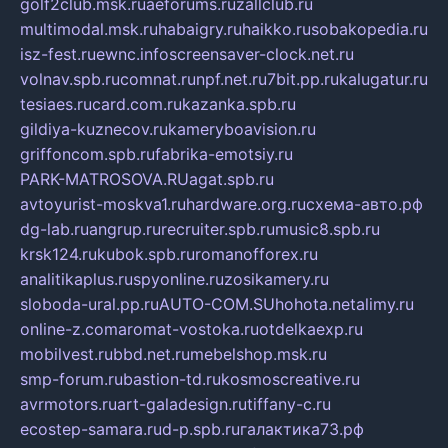
golf2club.msk.ru
aeforums.ru
zallclub.ru
multimodal.msk.ru
habaigry.ru
haikko.ru
sobakopedia.ru
isz-fest.ru
ewnc.info
screensaver-clock.net.ru
volnav.spb.ru
comnat.ru
npf.net.ru
7bit.pp.ru
kalugatur.ru
tesiaes.ru
card.com.ru
kazanka.spb.ru
gildiya-kuznecov.ru
kameryboavision.ru
griffoncom.spb.ru
fabrika-emotsiy.ru
PARK-MATROSOVA.RU
agat.spb.ru
avtoyurist-moskva1.ru
hardware.org.ru
схема-авто.рф
dg-lab.ru
angrup.ru
recruiter.spb.ru
music8.spb.ru
krsk124.ru
kubok.spb.ru
romanofforex.ru
analitikaplus.ru
spyonline.ru
zosikamery.ru
sloboda-ural.pp.ru
AUTO-COM.SU
hohota.net
alimy.ru
online-z.com
aromat-vostoka.ru
otdelkaexp.ru
mobilvest.ru
bbd.net.ru
mebelshop.msk.ru
smp-forum.ru
bastion-td.ru
kosmoscreative.ru
avrmotors.ru
art-galadesign.ru
tiffany-c.ru
ecostep-samara.ru
d-p.spb.ru
галактика73.рф